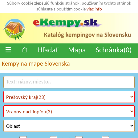
Súbory cookie zlepšujú funkciu stránok, používaním týchto stránok
súhlasíte s použitím cookie
viac info
☰
⌂
Hľadať
Mapa
Schránka(
0
)
Kempy na mape Slovenska