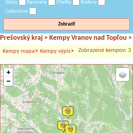
Stany
Karavany
Chatky
Budovy
Celoročne
Zobraziť
Prešovský kraj
>
Kempy Vranov nad Topľou
>
Zobrazené kempov: 3
>
>
Kempy mapa
Kempy výpis
+
−