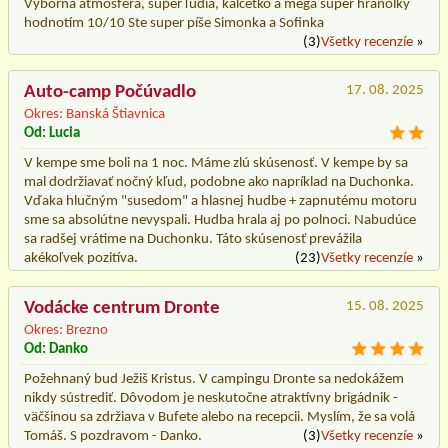
Výborná atmosféra, super ľudia, kalčetko a mega super hranolky
hodnotím 10/10 Ste super píše Simonka a Sofinka
(3)
Všetky recenzíe
»
Auto-camp Počúvadlo
17. 08. 2025
Okres: Banská Štiavnica
Od: Lucia
V kempe sme boli na 1 noc. Máme zlú skúsenosť. V kempe by sa
mal dodržiavať nočný kľud, podobne ako napríklad na Duchonka.
Vďaka hlučným "susedom" a hlasnej hudbe + zapnutému motoru
sme sa absolútne nevyspali. Hudba hrala aj po polnoci. Nabudúce
sa radšej vrátime na Duchonku. Táto skúsenosť prevážila
akékoľvek pozitíva.
(23)
Všetky recenzíe
»
Vodácke centrum Dronte
15. 08. 2025
Okres: Brezno
Od: Danko
Požehnaný bud Ježiš Kristus. V campingu Dronte sa nedokážem
nikdy sústrediť. Dôvodom je neskutočne atraktívny brigádnik -
väčšinou sa zdržiava v Bufete alebo na recepcii. Myslím, že sa volá
Tomáš. S pozdravom - Danko.
(3)
Všetky recenzíe
»