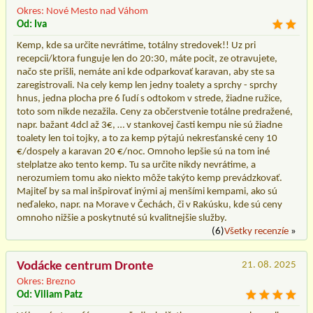
Okres: Nové Mesto nad Váhom
Od: Iva
Kemp, kde sa určite nevrátime, totálny stredovek!! Uz pri
recepcii/ktora funguje len do 20:30, máte pocit, ze otravujete,
načo ste prišli, nemáte ani kde odparkovať karavan, aby ste sa
zaregistrovali. Na cely kemp len jedny toalety a sprchy - sprchy
hnus, jedna plocha pre 6 ľudí s odtokom v strede, žiadne ružice,
toto som nikde nezažila. Ceny za občerstvenie totálne predražené,
napr. bažant 4dcl až 3€, … v stankovej časti kempu nie sú žiadne
toalety len toi tojky, a to za kemp pýtajú nekresťanské ceny 10
€/dospely a karavan 20 €/noc. Omnoho lepšie sú na tom iné
stelplatze ako tento kemp. Tu sa určite nikdy nevrátime, a
nerozumiem tomu ako niekto môže takýto kemp prevádzkovať.
Majiteľ by sa mal inšpirovať inými aj menšími kempami, ako sú
neďaleko, napr. na Morave v Čechách, či v Rakúsku, kde sú ceny
omnoho nižšie a poskytnuté sú kvalitnejšie služby.
(6)
Všetky recenzíe
»
Vodácke centrum Dronte
21. 08. 2025
Okres: Brezno
Od: Viliam Patz