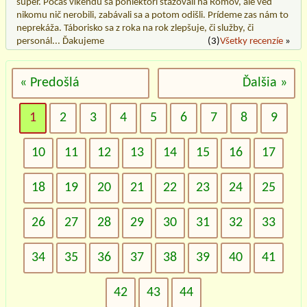
super. Počas víkendu sa poniektorí sťažovali na Rómov, ale ved
nikomu nič nerobili, zabávali sa a potom odišli. Prídeme zas nám to
neprekáža. Táborisko sa z roka na rok zlepšuje, či služby, či
personál... Ďakujeme
(3)
Všetky recenzíe
»
« Predošlá
Ďalšia »
1
2
3
4
5
6
7
8
9
10
11
12
13
14
15
16
17
18
19
20
21
22
23
24
25
26
27
28
29
30
31
32
33
34
35
36
37
38
39
40
41
42
43
44