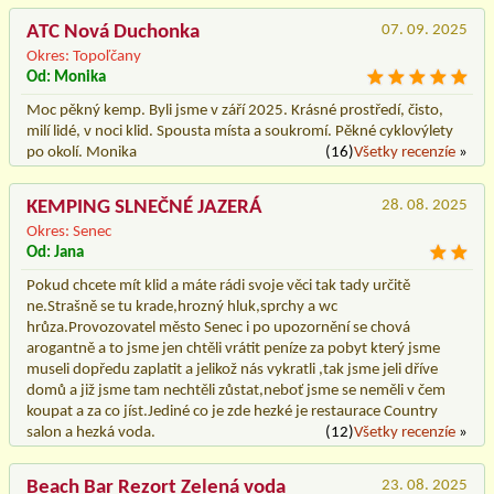
ATC Nová Duchonka
07. 09. 2025
Okres: Topoľčany
Od: Monika
Moc pěkný kemp. Byli jsme v září 2025. Krásné prostředí, čisto,
milí lidé, v noci klid. Spousta místa a soukromí. Pěkné cyklovýlety
po okolí. Monika
(16)
Všetky recenzíe
»
KEMPING SLNEČNÉ JAZERÁ
28. 08. 2025
Okres: Senec
Od: Jana
Pokud chcete mít klid a máte rádi svoje věci tak tady určitě
ne.Strašně se tu krade,hrozný hluk,sprchy a wc
hrůza.Provozovatel město Senec i po upozornění se chová
arogantně a to jsme jen chtěli vrátit peníze za pobyt který jsme
museli dopředu zaplatit a jelikož nás vykratli ,tak jsme jeli dříve
domů a již jsme tam nechtěli zůstat,neboť jsme se neměli v čem
koupat a za co jíst.Jediné co je zde hezké je restaurace Country
salon a hezká voda.
(12)
Všetky recenzíe
»
Beach Bar Rezort Zelená voda
23. 08. 2025