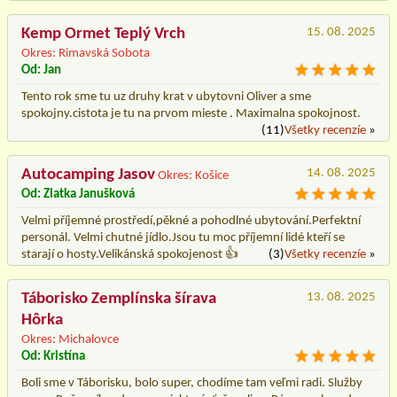
Kemp Ormet Teplý Vrch
15. 08. 2025
Okres: Rimavská Sobota
Od: Jan
Tento rok sme tu uz druhy krat v ubytovni Oliver a sme
spokojny.cistota je tu na prvom mieste . Maximalna spokojnost.
(11)
Všetky recenzíe
»
Autocamping Jasov
14. 08. 2025
Okres: Košice
Od: Zlatka Janušková
Velmi příjemné prostředí,pěkné a pohodlné ubytování.Perfektní
personál. Velmi chutné jídlo.Jsou tu moc příjemní lidé kteří se
starají o hosty.Velikánská spokojenost 👍
(3)
Všetky recenzíe
»
Táborisko Zemplínska šírava
13. 08. 2025
Hôrka
Okres: Michalovce
Od: Kristína
Boli sme v Táborisku, bolo super, chodíme tam veľmi radi. Služby