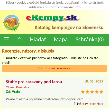
Súbory cookie zlepšujú funkciu stránok, používaním týchto stránok
súhlasíte s použitím cookie
viac info
☰
⌂
Hľadať
Mapa
Schránka(
0
)
Recenzíe, názory, diskusia
Tu môžete vložiť Váš príspevok aj s fotografiou, kde ste boli, čo ste
videli..
Vložiť novú recenziu
»
Státie pre caravany pod farou
18. 09. 2025
Okres: Prievidza
Od: Vrato
Pekne miesto a prijemne prostredie 8/25 odporúčam
(1)
Všetky recenzíe
»