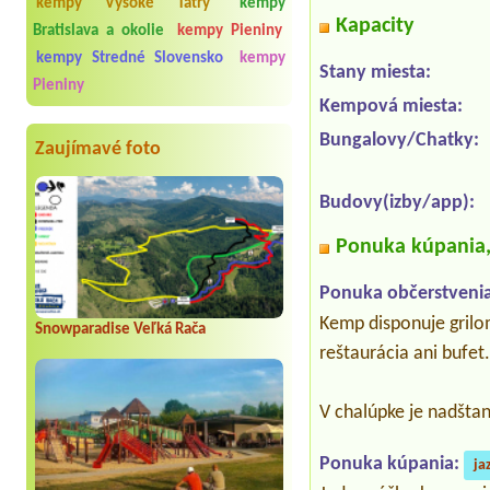
kempy Vysoké Tatry
kempy
Kapacity
Bratislava a okolie
kempy Pieniny
kempy Stredné Slovensko
kempy
Stany miesta:
Pieniny
Kempová miesta:
Bungalovy/Chatky:
Zaujímavé foto
Budovy(izby/app):
Ponuka kúpania, 
Ponuka občerstvenia
Kemp disponuje grilom
Snowparadise Veľká Rača
reštaurácia ani bufet
V chalúpke je nadšta
Ponuka kúpania:
ja