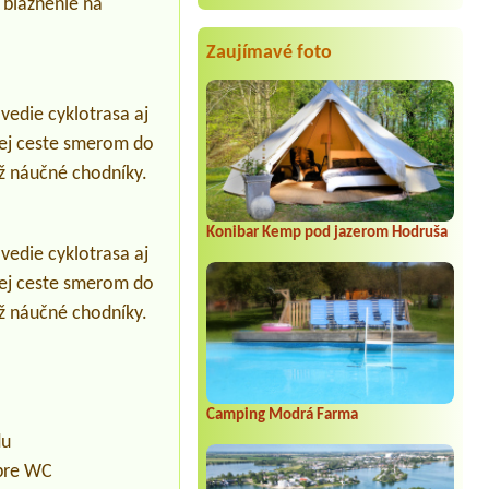
 bláznenie na
Zaujímavé foto
vedie cyklotrasa aj
vej ceste smerom do
ež náučné chodníky.
Konibar Kemp pod jazerom Hodruša
vedie cyklotrasa aj
vej ceste smerom do
ež náučné chodníky.
Camping Modrá Farma
du
 pre WC