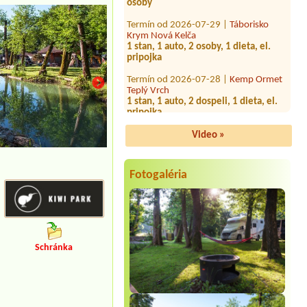
Termín od 2026-07-29 |
Táborisko
Krym Nová Kelča
1 stan, 1 auto, 2 osoby, 1 dieta, el.
pripojka
Termín od 2026-07-28 |
Kemp Ormet
Teplý Vrch
1 stan, 1 auto, 2 dospeli, 1 dieta, el.
pripojka
Termín od 2026-07-21 |
Kemp Ormet
Teplý Vrch
Video »
1x 2L izba/apartmán
Termín od 2026-07-31 |
camping.bratislava.sk
Fotogaléria
1 miesto pre stan + 2 osoby
Termín od 2026-08-03 |
Letovisko
Kurinec
1miesto elektrickú prípojku
Schránka
Termín od 2026-08-06 |
ATC Račkova
dolina
1 miesto pre stan a 2 osoby
Termín od 2026-08-15 |
Zelený Breh -
rekreačné stredisko