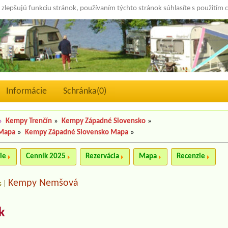
 zlepšujú funkciu stránok, používaním týchto stránok súhlasíte s použitím 
Informácie
Schránka(
0
)
»
Kempy Trenčín
»
Kempy Západné Slovensko
»
 Mapa
»
Kempy Západné Slovensko Mapa
»
ie
Cenník 2025
Rezervácia
Mapa
Recenzie
Kempy Nemšová
s
|
k