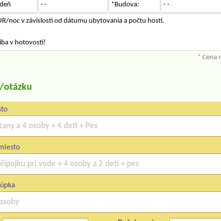
deň
- -
*Budova:
- -
R/noc v závislosti od dátumu ubytovania a počtu hostí.
iba v hotovosti!
* Cena 
u/otázku
sto
miesto
lúpka