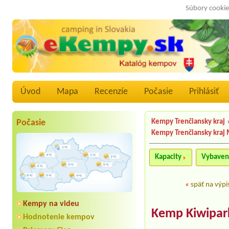
Súbory cookie
Úvod
Mapa
Recenzíe
Počasie
Prihlásiť
Počasie
Kempy Trenčiansky kraj
Kempy Trenčiansky kraj
Kapacity
Vybaven
«
späť na výpi
Kempy na videu
Kemp Kiwipar
Hodnotenie kempov