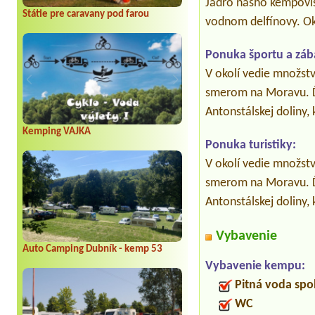
Jadro nášho kempovisk
Státie pre caravany pod farou
vodnom delfínovy. Ok
Ponuka športu a záb
V okolí vedie množstv
smerom na Moravu. Ďa
Antonstálskej doliny,
Kemping VAJKA
Ponuka turistiky:
V okolí vedie množstv
smerom na Moravu. Ďa
Antonstálskej doliny,
Vybavenie
Auto Camping Dubník - kemp 53
Vybavenie kempu:
Pitná voda spo
WC