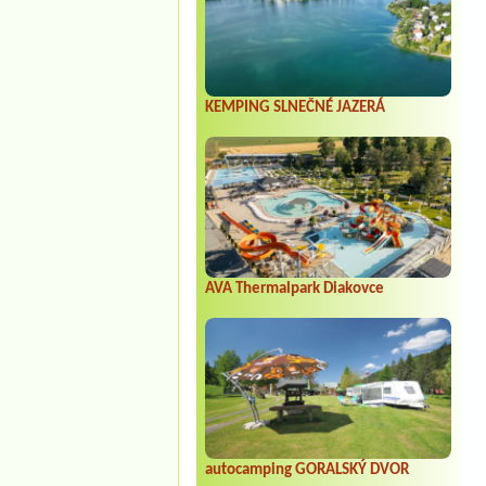
KEMPING SLNEČNÉ JAZERÁ
AVA Thermalpark Diakovce
autocamping GORALSKÝ DVOR