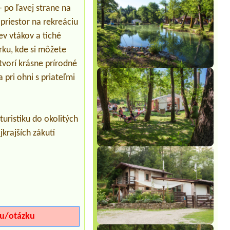
2x 5L 7 osôb ( 5 dospelých , 2 deti )1x
- po ľavej strane na
4L, 2 x 2L 7 osôb (5 dospelých, 2 deti )
priestor na rekreáciu
v vtákov a tiché
rku, kde si môžete
tvorí krásne prírodné
 pri ohni s priateľmi
uristiku do okolitých
krajších zákutí
iu/otázku