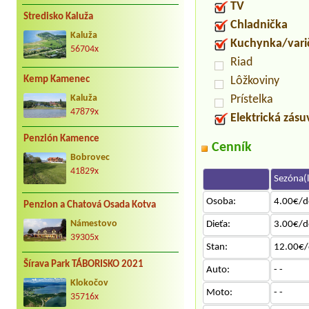
TV
Stredisko Kaluža
Chladnička
Kaluža
Kuchynka/vari
56704x
Riad
Kemp Kamenec
Lôžkoviny
Prístelka
Kaluža
47879x
Elektrická zás
Penzión Kamence
Cenník
Bobrovec
41829x
Sezóna(l
Osoba:
4.00€/d
Penzion a Chatová Osada Kotva
Dieťa:
3.00€/d
Námestovo
39305x
Stan:
12.00€/
Šírava Park TÁBORISKO 2021
Auto:
- -
Klokočov
Moto:
- -
35716x