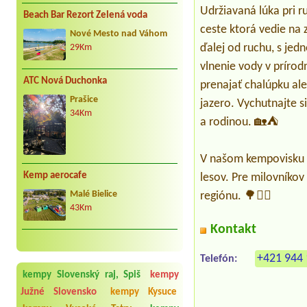
Udržiavaná lúka pri ru
Beach Bar Rezort Zelená voda
ceste ktorá vedie na 
Nové Mesto nad Váhom
ďalej od ruchu, s je
29Km
vlnenie vody v prírod
ATC Nová Duchonka
prenajať chalúpku al
Prašice
jazero. Vychutnajte s
34Km
a rodinou. 🏡⛺
V našom kempovisku s
Kemp aerocafe
lesov. Pre milovníkov
Malé Bielice
regiónu. 🌳🚴‍♀️
43Km
Kontakt
+421 944 
Telefón:
kempy Slovenský raj, Spiš
kempy
Južné Slovensko
kempy Kysuce