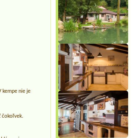
V kempe nie je
ť čokoľvek.