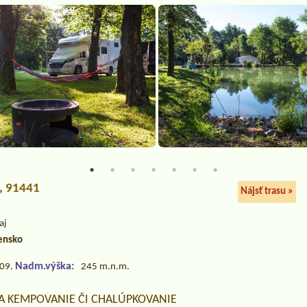
á, 91441
Nájsť trasu »
aj
ensko
Nadm.výška:
.09.
245 m.n.m.
NA KEMPOVANIE ČI CHALÚPKOVANIE