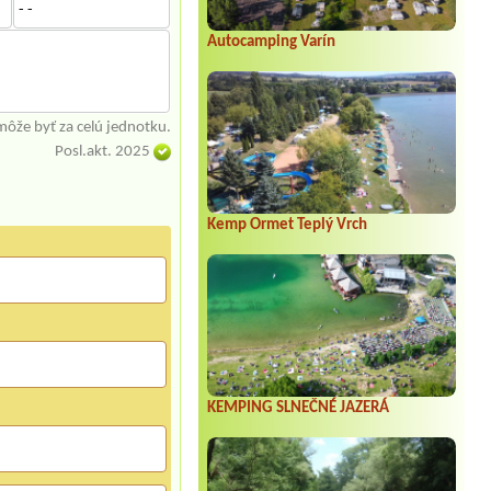
- -
Autocamping Varín
môže byť za celú jednotku.
Posl.akt. 2025
Kemp Ormet Teplý Vrch
KEMPING SLNEČNÉ JAZERÁ