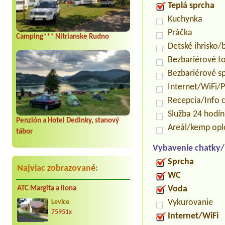
Teplá sprcha
Kuchynka
Práčka
Camping*** Nitrianske Rudno
Detské ihrisko
Bezbariérové t
Bezbariérové s
Internet/WiFi/
Recepcia/Info 
Služba 24 hodí
Penzión a Hotel Dedinky, stanový
Areál/kemp opl
tábor
Vybavenie chatky
Sprcha
Najviac zobrazované:
WC
Voda
ATC Margita a Ilona
Vykurovanie
Levice
75951x
Internet/WiFi