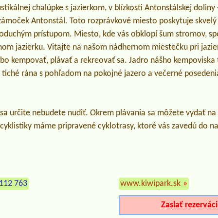
stikálnej chalúpke s jazierkom, v blízkosti Antonstálskej doliny 
zámoček Antonstál. Toto rozprávkové miesto poskytuje skvelý 
dnoduchým prístupom. Miesto, kde vás obklopí šum stromov, spe
nom jazierku. Vitajte na našom nádhernom miestečku pri jazie
ebo kempovať, plávať a rekreovať sa. Jadro nášho kempoviska 
i tiché rána s pohľadom na pokojné jazero a večerné posedenia
a určite nebudete nudiť. Okrem plávania sa môžete vydať na t
 cyklistiky máme pripravené cyklotrasy, ktoré vás zavedú do naj
112 763
www.kiwipark.sk
»
Zaslať rezervác