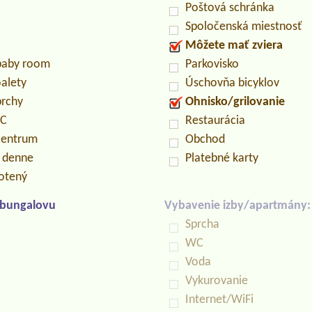
Poštová schránka
Spoločenská miestnosť
Môžete mať zviera
/baby room
Parkovisko
oalety
Úschovňa bicyklov
prchy
Ohnisko/grilovanie
PC
Restaurácia
centrum
Obchod
n denne
Platebné karty
otený
/bungalovu
Vybavenie izby/apartmány:
Sprcha
WC
Voda
Vykurovanie
Internet/WiFi