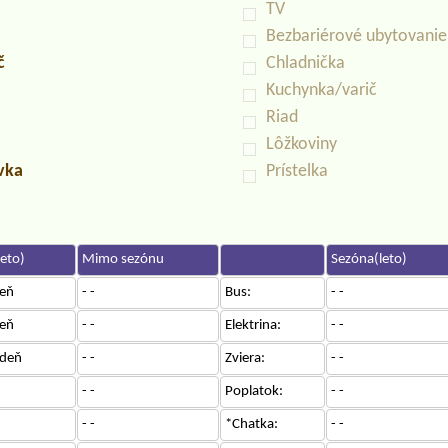
TV
Bezbariérové ubytovanie
č
Chladnička
Kuchynka/varič
Riad
Lôžkoviny
uvka
Prístelka
eto)
Mimo sezónu
Sezóna(leto)
eň
- -
Bus:
- -
eň
- -
Elektrina:
- -
deň
- -
Zviera:
- -
- -
Poplatok:
- -
- -
*Chatka:
- -