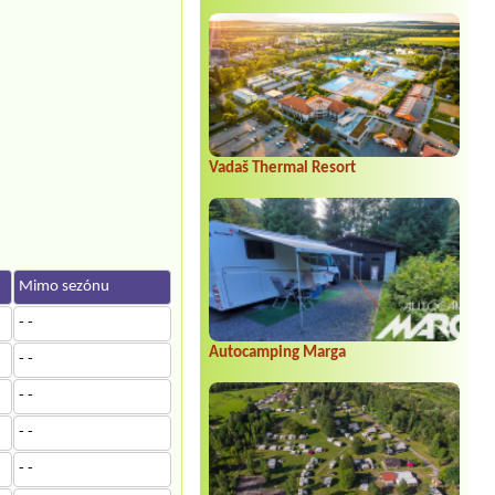
Vadaš Thermal Resort
Mimo sezónu
- -
Autocamping Marga
- -
- -
- -
- -