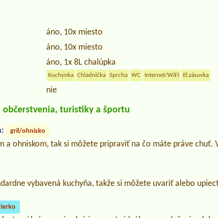
áno, 10x miesto
áno, 10x miesto
áno, 1x 8L chalúpka
Kuchynka
Chladnička
Sprcha
WC
Internet/WiFi
El.zásuvka
nie
občerstvenia, turistiky a športu
:
gril/ohnisko
 a ohniskom, tak si môžete pripraviť na čo máte práve chuť. 
.
ndardne vybavená kuchyňa, takže si môžete uvariť alebo upiec
zierko