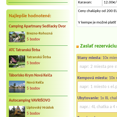
Karavan:
12.00€/
Ceny chalúpky od 200 EU
Najlepšie hodnotené:
V kempe je možné platiť 
Camping Apartmany Sedliacky Dvor
Brezno-Rohozná
5 bodov
Zaslať rezerváci
ATC Tatranská Štrba
Tatranská Štrba
Stany miesta:
10x mie
5 bodov
Táborisko Krym Nová Kelča
Kempová miesta:
10x 
Nová Kelča
5 bodov
Ubytovanie:
1x 8L cha
Autocamping VAVRIŠOVO
Liptovský Hrádok
5 bodov