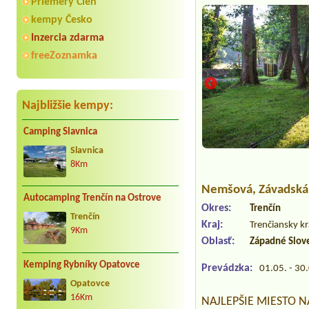
Priemery Cien
kempy Česko
Inzercia zdarma
freeZoznamka
Najbližšie kempy:
Camping Slavnica
Slavnica
8Km
Nemšová
, Závadsk
Autocamping Trenčín na Ostrove
Okres:
Trenčín
Trenčín
Kraj:
Trenčiansky kr
9Km
Oblasť:
Západné Slov
Kemping Rybníky Opatovce
Prevádzka:
01.05. - 30
Opatovce
16Km
NAJLEPŠIE MIESTO 