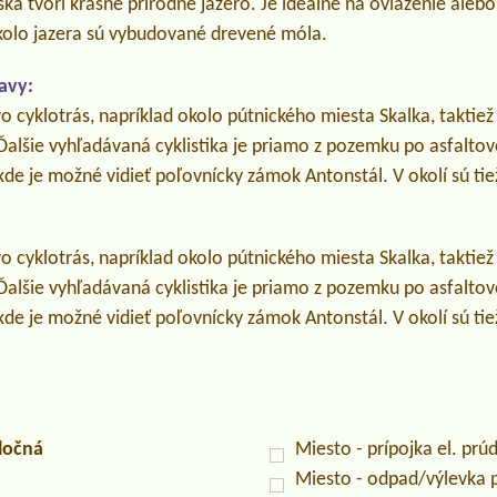
a tvorí krásne prírodné jazero. Je ideálne na ovlaženie alebo
olo jazera sú vybudované drevené móla.
avy:
o cyklotrás, napríklad okolo pútnického miesta Skalka, taktiež 
lšie vyhľadávaná cyklistika je priamo z pozemku po asfalto
 kde je možné vidieť poľovnícky zámok Antonstál. V okolí sú ti
o cyklotrás, napríklad okolo pútnického miesta Skalka, taktiež 
lšie vyhľadávaná cyklistika je priamo z pozemku po asfalto
 kde je možné vidieť poľovnícky zámok Antonstál. V okolí sú ti
ločná
Miesto - prípojka el. prú
Miesto - odpad/výlevka