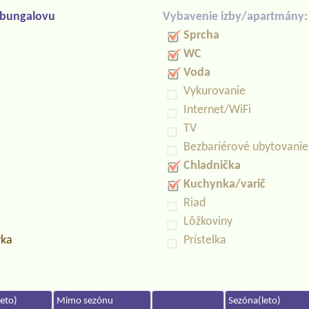
/bungalovu
Vybavenie izby/apartmány:
Sprcha
WC
Voda
Vykurovanie
Internet/WiFi
TV
Bezbariérové ubytovanie
Chladnička
Kuchynka/varič
Riad
Lôžkoviny
vka
Prístelka
eto)
Mimo sezónu
Sezóna(leto)