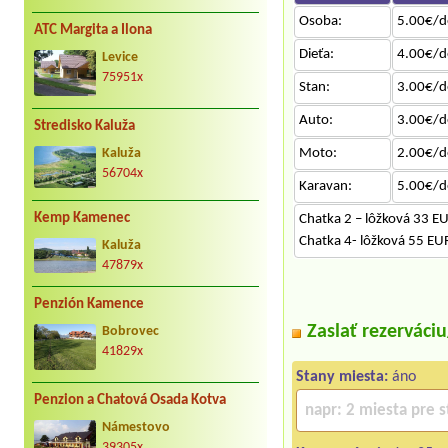
Osoba:
5.00€/d
ATC Margita a Ilona
Dieťa:
4.00€/d
Levice
75951x
Stan:
3.00€/d
Auto:
3.00€/d
Stredisko Kaluža
Moto:
2.00€/d
Kaluža
56704x
Karavan:
5.00€/d
Kemp Kamenec
Chatka 2 – lôžková 33 E
Chatka 4- lôžková 55 EU
Kaluža
47879x
Penzión Kamence
Zaslať rezerváci
Bobrovec
41829x
Stany miesta:
áno
Penzion a Chatová Osada Kotva
Námestovo
39305x