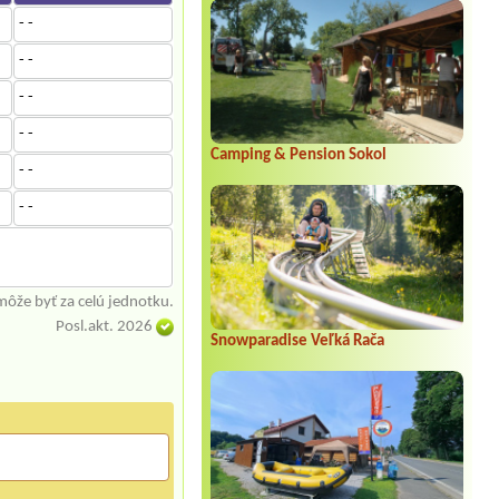
- -
- -
- -
- -
Camping & Pension Sokol
- -
- -
môže byť za celú jednotku.
Posl.akt. 2026
Snowparadise Veľká Rača