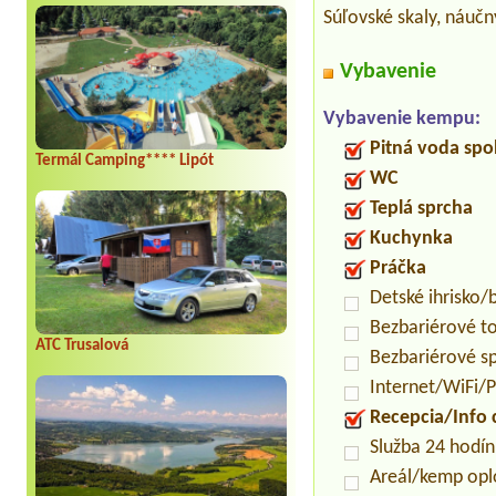
Súľovské skaly, náučn
Vybavenie
Vybavenie kempu:
Pitná voda spo
Termál Camping**** Lipót
WC
Teplá sprcha
Kuchynka
Práčka
Detské ihrisko
Bezbariérové t
ATC Trusalová
Bezbariérové s
Internet/WiFi/
Recepcia/Info
Služba 24 hodí
Areál/kemp opl