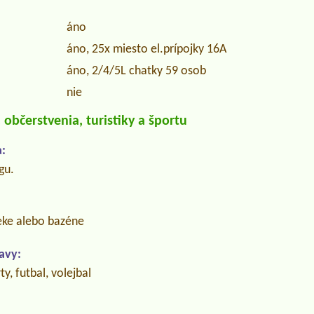
áno
áno, 25x miesto el.prípojky 16A
áno, 2/4/5L chatky 59 osob
nie
občerstvenia, turistiky a športu
:
gu.
eke alebo bazéne
avy:
y, futbal, volejbal