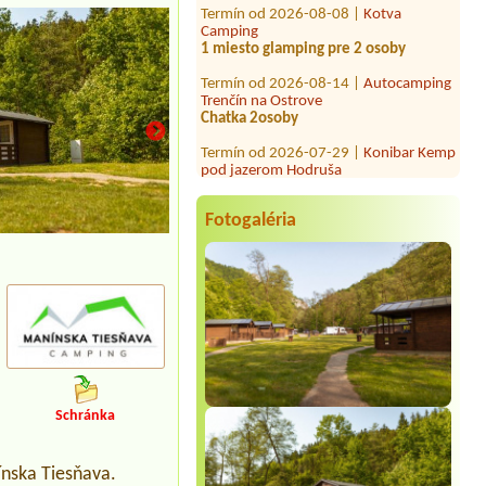
Camping
1 miesto glamping pre 2 osoby
Termín od 2026-08-14 |
Autocamping
Trenčín na Ostrove
Chatka 2osoby
Termín od 2026-07-29 |
Konibar Kemp
pod jazerom Hodruša
Termín od 2026-07-28 |
Chatová
Osada Vincov les
Fotogaléria
Termín od 2026-08-15 |
Zelený Breh -
rekreačné stredisko
7 osôb
Termín od 2026-07-29 |
Táborisko
Krym Nová Kelča
1 stan, 1 auto, 2 osoby, 1 dieta, el.
pripojka
Termín od 2026-08-05 |
Kemp Ormet
Teplý Vrch
Schránka
2 miesta pre stany, 8 osôb, 2 auta
Termín od 2026-07-30 |
Autocamping
Trenčín na Ostrove
ínska Tiesňava.