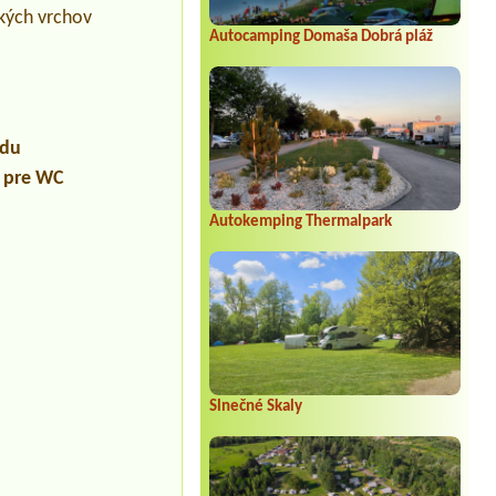
ských vrchov
Autocamping Domaša Dobrá pláž
údu
a pre WC
Autokemping Thermalpark
Slnečné Skaly