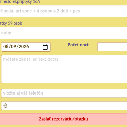
iesto el.prípojky 16A
atky 59 osob
Počet nocí: