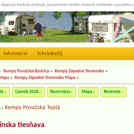
 zlepšujú funkciu stránok, používaním týchto stránok súhlasíte s použitím 
Informácie
Schránka(
0
)
»
Kempy Považská Bystrica
»
Kempy Západné Slovensko
»
 Mapa
»
Kempy Západné Slovensko Mapa
»
ie
Cenník 2026
Rezervácia
Mapa
Recenzie
Kempy Považská Teplá
s
|
nska tiesňava