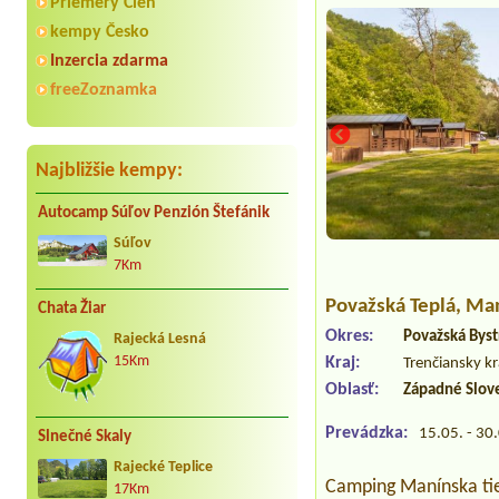
Priemery Cien
kempy Česko
Inzercia zdarma
freeZoznamka
Najbližšie kempy:
Autocamp Súľov Penzión Štefánik
Súľov
7Km
Považská Teplá
, Ma
Chata Žiar
Okres:
Považská Byst
Rajecká Lesná
15Km
Kraj:
Trenčiansky kr
Oblasť:
Západné Slov
Prevádzka:
15.05. - 30
Slnečné Skaly
Rajecké Teplice
Camping Manínska ties
17Km