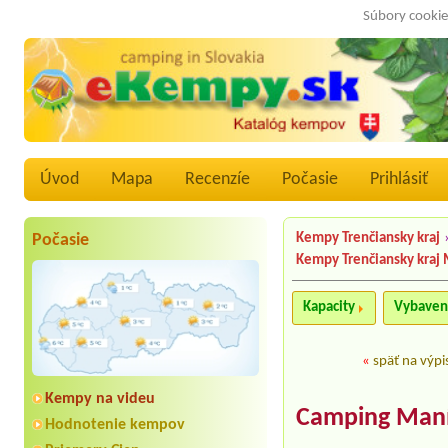
Súbory cookie
Úvod
Mapa
Recenzíe
Počasie
Prihlásiť
Počasie
Kempy Trenčiansky kraj
Kempy Trenčiansky kraj
Kapacity
Vybaven
«
späť na výpi
Kempy na videu
Camping Maní
Hodnotenie kempov