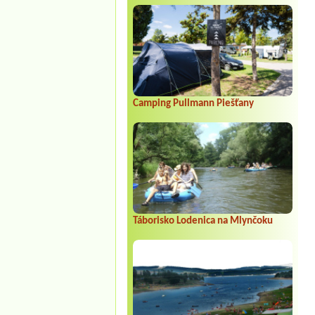
Camping Pullmann Piešťany
Táborisko Lodenica na Mlynčoku