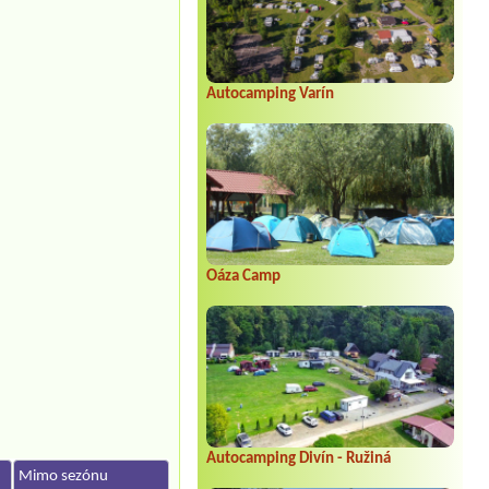
Autocamping Varín
Oáza Camp
Autocamping Divín - Ružiná
Mimo sezónu