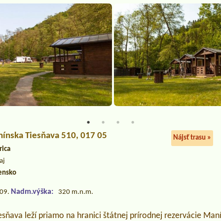
nínska Tiesňava 510, 017 05
Nájsť trasu »
rica
aj
ensko
Nadm.výška:
.09.
320 m.n.m.
ňava leží priamo na hranici štátnej prírodnej rezervácie Man