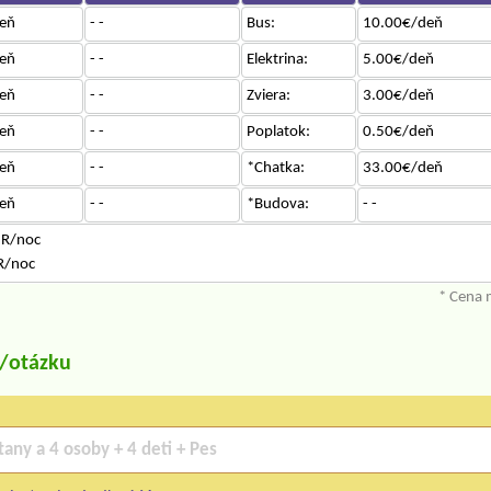
eň
- -
Bus:
10.00€/deň
eň
- -
Elektrina:
5.00€/deň
eň
- -
Zviera:
3.00€/deň
eň
- -
Poplatok:
0.50€/deň
eň
- -
*Chatka:
33.00€/deň
eň
- -
*Budova:
- -
UR/noc
R/noc
* Cena 
u/otázku