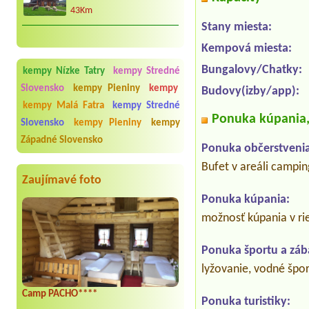
43Km
Stany miesta:
Kempová miesta:
Bungalovy/Chatky:
kempy Nízke Tatry
kempy Stredné
Slovensko
kempy Pieniny
kempy
Budovy(izby/app):
kempy Malá Fatra
kempy Stredné
Ponuka kúpania, 
Slovensko
kempy Pieniny
kempy
Západné Slovensko
Ponuka občerstvenia
Bufet v areáli campin
Zaujímavé foto
Ponuka kúpania:
možnosť kúpania v ri
Ponuka športu a záb
lyžovanie, vodné šport
Camp PACHO****
Ponuka turistiky: