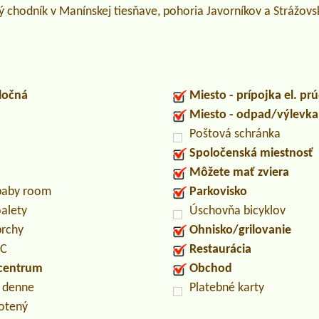
ý chodník v Manínskej tiesňave, pohoria Javorníkov a Strážov
ločná
Miesto - prípojka el. pr
Miesto - odpad/výlevk
Poštová schránka
Spoločenská miestnosť
Môžete mať zviera
/baby room
Parkovisko
oalety
Úschovňa bicyklov
prchy
Ohnisko/grilovanie
PC
Restaurácia
 centrum
Obchod
n denne
Platebné karty
otený