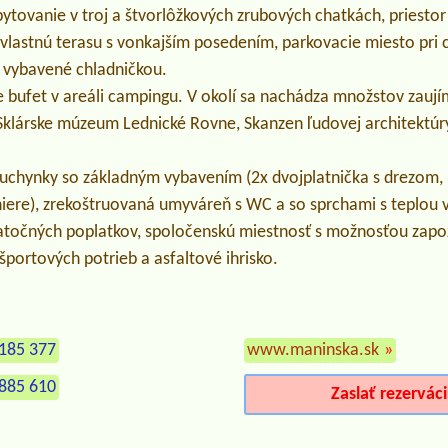
tovanie v troj a štvorlôžkových zrubových chatkách, priestor
vlastnú terasu s vonkajším posedením, parkovacie miesto pri c
ú vybavené chladničkou.
e bufet v areáli campingu. V okolí sa nachádza množstov zau
 Sklárske múzeum Lednické Rovne, Skanzen ľudovej architektúr
uchynky so základným vybavením (2x dvojplatnička s drezom, 
aniere), zrekoštruovaná umyváreň s WC a so sprchami s teplo
točných poplatkov, spoločenskú miestnosť s možnosťou zapo
športových potrieb a asfaltové ihrisko.
185 377
www.maninska.sk
»
885 610
Zaslať rezervác