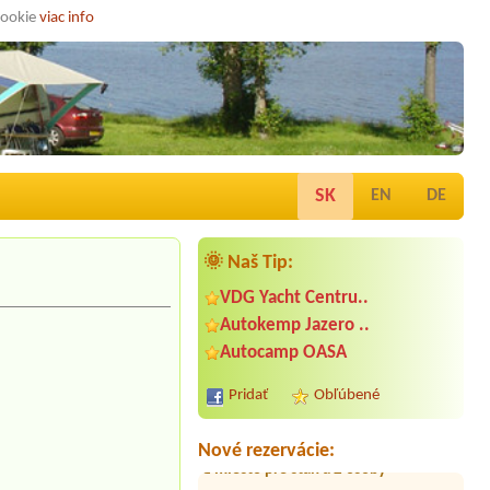
cookie
viac info
SK
EN
DE
🌞 Naš Tip:
VDG Yacht Centru..
Termín od 2026-07-31 |
KEMPING
SLNEČNÉ JAZERÁ
Autokemp Jazero ..
1x místo obytný vůz s přístavbou
Autocamp OASA
stanu, nepotřebujeme elektrické
připojení
Pridať
Obľúbené
Termín od 2026-08-06 |
ATC Račkova
dolina
1 miesto pre stan a 2 osoby
Nové rezervácie:
Termín od 2026-08-08 |
Kotva