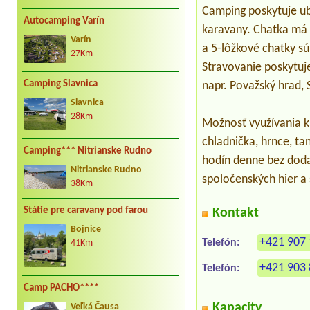
Camping poskytuje uby
Autocamping Varín
karavany. Chatka má 
Varín
a 5-lôžkové chatky s
27Km
Stravovanie poskytuj
Camping Slavnica
napr. Považský hrad,
Slavnica
28Km
Možnosť využívania k
chladnička, hrnce, t
Camping*** Nitrianske Rudno
hodín denne bez doda
Nitrianske Rudno
spoločenských hier a 
38Km
Státie pre caravany pod farou
Kontakt
Bojnice
+421 907 
Telefón:
41Km
+421 903 
Telefón:
Camp PACHO****
Kapacity
Veľká Čausa