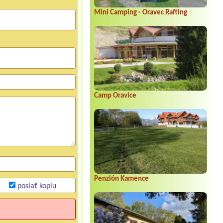
Mini Camping - Oravec Rafting
Camp Oravice
Penzión Kamence
poslať kopiu