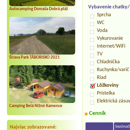
Vybavenie chatky
Autocamping Domaša Dobrá pláž
Sprcha
WC
Voda
Vykurovanie
Internet/WiFi
TV
Šírava Park TÁBORISKO 2021
Chladnička
Kuchynka/varič
Riad
Lôžkoviny
Prístelka
Elektrická zásu
Camping Belá Nižné Kamence
Cenník
Najviac zobrazované:
Sezóna(l