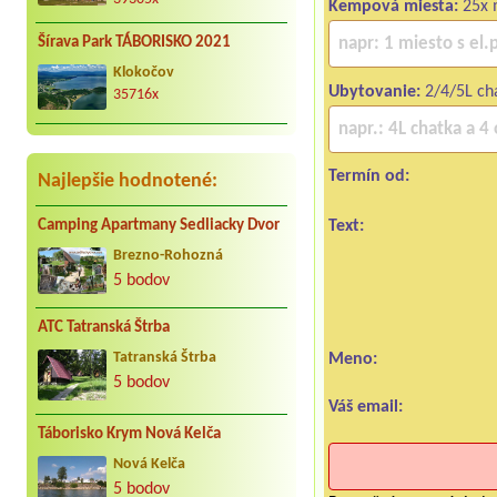
Kempová miesta:
25x m
Šírava Park TÁBORISKO 2021
Klokočov
Ubytovanie:
2/4/5L ch
35716x
Termín od:
Najlepšie hodnotené:
Text:
Camping Apartmany Sedliacky Dvor
Brezno-Rohozná
5 bodov
ATC Tatranská Štrba
Tatranská Štrba
Meno:
5 bodov
Váš email:
Táborisko Krym Nová Kelča
Nová Kelča
5 bodov