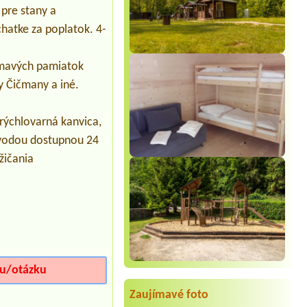
1 stan 2 osoby
 pre stany a
hatke za poplatok. 4-
jímavých pamiatok
y Čičmany a iné.
rýchlovarná kanvica,
u vodou dostupnou 24
žičania
iu/otázku
Zaujímavé foto