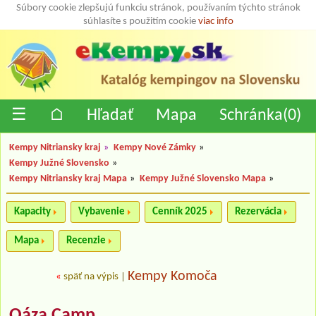
Súbory cookie zlepšujú funkciu stránok, používaním týchto stránok
súhlasíte s použitím cookie
viac info
☰
⌂
Hľadať
Mapa
Schránka(
0
)
Kempy Nitriansky kraj
»
Kempy Nové Zámky
»
Kempy Južné Slovensko
»
Kempy Nitriansky kraj Mapa
»
Kempy Južné Slovensko Mapa
»
Kapacity
Vybavenie
Cenník 2025
Rezervácia
Mapa
Recenzie
Kempy Komoča
«
späť na výpis
|
Oáza Camp