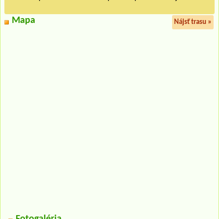
Mapa
Nájsť trasu »