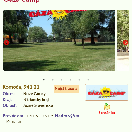
Komoča
, 941 21
Nájsť trasu »
Okres:
Nové Zámky
Kraj:
Nitriansky kraj
Oblasť:
Južné Slovensko
Schránka
Prevádzka:
Nadm.výška:
01.06. - 15.09.
110 m.n.m.