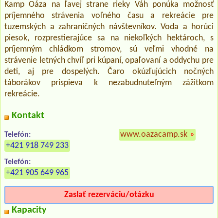
Kamp Oáza na ľavej strane rieky Váh ponúka možnosť
príjemného strávenia voľného času a rekreácie pre
tuzemských a zahraničných návštevníkov. Voda a horúci
piesok, rozprestierajúce sa na niekoľkých hektároch, s
príjemným chládkom stromov, sú veľmi vhodné na
strávenie letných chvíľ pri kúpaní, opaľovaní a oddychu pre
deti, aj pre dospelých. Čaro okúzľujúcich nočných
táborákov prispieva k nezabudnuteľným zážitkom
rekreácie.
Kontakt
www.oazacamp.sk
»
Telefón:
+421 918 749 233
Telefón:
+421 905 649 965
Zaslať rezerváciu/otázku
Kapacity