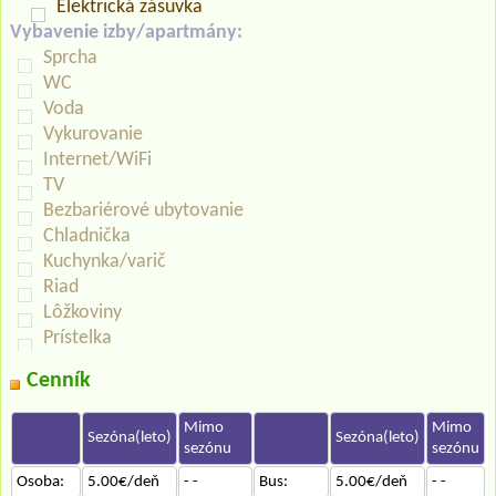
Elektrická zásuvka
Vybavenie izby/apartmány:
Sprcha
WC
Voda
Vykurovanie
Internet/WiFi
TV
Bezbariérové ubytovanie
Chladnička
Kuchynka/varič
Riad
Lôžkoviny
Prístelka
Cenník
Mimo
Mimo
Sezóna(leto)
Sezóna(leto)
sezónu
sezónu
Osoba:
5.00€/deň
- -
Bus:
5.00€/deň
- -