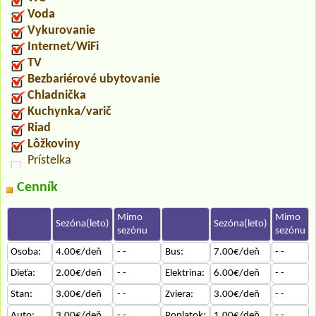
Voda
Vykurovanie
Internet/WiFi
TV
Bezbariérové ubytovanie
Chladnička
Kuchynka/varič
Riad
Lôžkoviny
Prístelka
Cenník
Mimo
Mimo
Sezóna(leto)
Sezóna(leto)
sezónu
sezónu
Osoba:
4.00€/deň
- -
Bus:
7.00€/deň
- -
Dieťa:
2.00€/deň
- -
Elektrina:
6.00€/deň
- -
Stan:
3.00€/deň
- -
Zviera:
3.00€/deň
- -
Auto:
3.00€/deň
- -
Poplatok:
1.00€/deň
- -