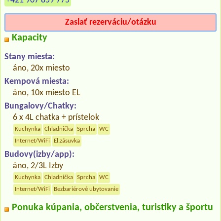
+421 907 859 775
Zaslať rezerváciu/otázku
Kapacity
Stany miesta:
áno, 20x miesto
Kempová miesta:
áno, 10x miesto EL
Bungalovy/Chatky:
6 x 4L chatka + prístelok
Kuchynka
Chladnička
Sprcha
WC
Internet/WiFi
El.zásuvka
Budovy(izby/app):
áno, 2/3L Izby
Kuchynka
Chladnička
Sprcha
WC
Internet/WiFi
Bezbariérové ubytovanie
Ponuka kúpania, občerstvenia, turistiky a športu