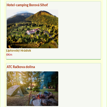
Hotel-camping Borová Sihoť
Liptovský Hrádok
6Km
ATC Račkova dolina