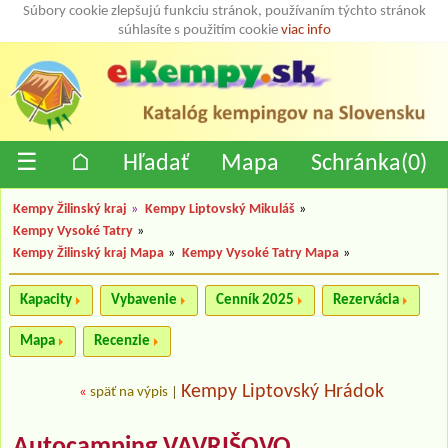
Súbory cookie zlepšujú funkciu stránok, používaním týchto stránok
súhlasíte s použitím cookie
viac info
☰
⌂
Hľadať
Mapa
Schránka(
0
)
Kempy Žilinský kraj
»
Kempy Liptovský Mikuláš
»
Kempy Vysoké Tatry
»
Kempy Žilinský kraj Mapa
»
Kempy Vysoké Tatry Mapa
»
Kapacity
Vybavenie
Cenník 2025
Rezervácia
Mapa
Recenzie
Kempy Liptovský Hrádok
«
späť na výpis
|
Autocamping VAVRIŠOVO