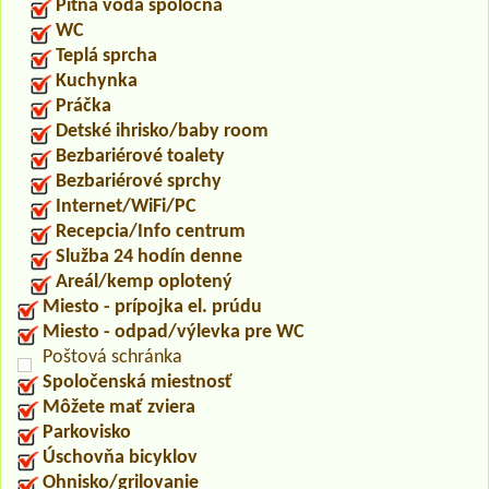
Pitná voda spoločná
WC
Teplá sprcha
Kuchynka
Práčka
Detské ihrisko/baby room
Bezbariérové toalety
Bezbariérové sprchy
Internet/WiFi/PC
Recepcia/Info centrum
Služba 24 hodín denne
Areál/kemp oplotený
Miesto - prípojka el. prúdu
Miesto - odpad/výlevka pre WC
Poštová schránka
Spoločenská miestnosť
Môžete mať zviera
Parkovisko
Úschovňa bicyklov
Ohnisko/grilovanie