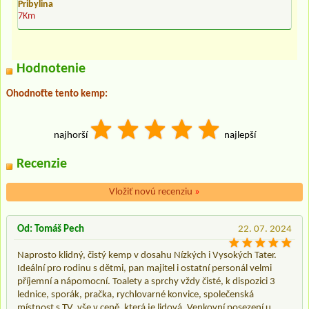
Pribylina
7Km
Hodnotenie
Ohodnoťte tento kemp:
najhorší
najlepší
Recenzie
Vložiť novú recenziu
»
Od: Tomáš Pech
22. 07. 2024
Naprosto klidný, čistý kemp v dosahu Nízkých i Vysokých Tater.
Ideální pro rodinu s dětmi, pan majitel i ostatní personál velmi
příjemní a nápomocní. Toalety a sprchy vždy čisté, k dispozici 3
lednice, sporák, pračka, rychlovarné konvice, společenská
místnost s TV, vše v ceně, která je lidová. Venkovní posezení u