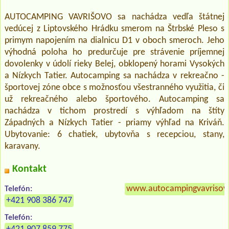
AUTOCAMPING VAVRIŠOVO sa nachádza vedľa štátnej
vedúcej z Liptovského Hrádku smerom na Štrbské Pleso s
primym napojením na dialnicu D1 v oboch smeroch. Jeho
výhodná poloha ho predurčuje pre strávenie príjemnej
dovolenky v údolí rieky Belej, obklopený horami Vysokých
a Nízkych Tatier. Autocamping sa nachádza v rekreačno -
športovej zóne obce s možnosťou všestranného využitia, či
už rekreačného alebo športového. Autocamping sa
nachádza v tichom prostredí s výhľadom na štíty
Západných a Nízkych Tatier - priamy výhľad na Kriváň.
Ubytovanie: 6 chatiek, ubytovňa s recepciou, stany,
karavany.
Kontakt
www.autocampingvavrisov
Telefón:
+421 908 386 747
Telefón: