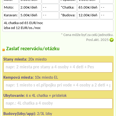
Moto:
2.00€/deň
- -
*Chatka:
65.00€/deň
- -
Karavan:
5.00€/deň
- -
*Budova:
12.00€/deň
- -
4L chatka od 65 EUR/noc
izba od 12 EUR/os./noc
* Cena môže byť za celú jednotku.
Posl.akt. 2025
Zaslať rezerváciu/otázku
Stany miesta:
20x miesto
Kempová miesta:
10x miesto EL
Ubytovanie:
6 x 4L chatka + prístelok
Budovy(izby/app):
2/3L Izby