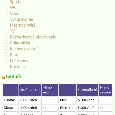
Sprcha
WC
Voda
Vykurovanie
Internet/WiFi
TV
Bezbariérové ubytovanie
Chladnička
Kuchynka/varič
Riad
Lôžkoviny
Prístelka
Cenník
Mimo
Mimo
Sezóna(leto)
Sezóna(leto)
sezónu
sezónu
Osoba:
3.00€/deň
- -
Bus:
6.00€/deň
- -
Dieťa:
2.00€/deň
- -
Elektrina:
5.00€/deň
- -