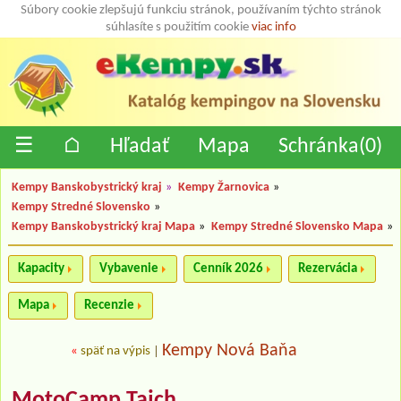
Súbory cookie zlepšujú funkciu stránok, používaním týchto stránok
súhlasíte s použitím cookie
viac info
☰
⌂
Hľadať
Mapa
Schránka(
0
)
Kempy Banskobystrický kraj
»
Kempy Žarnovica
»
Kempy Stredné Slovensko
»
Kempy Banskobystrický kraj Mapa
»
Kempy Stredné Slovensko Mapa
»
Kapacity
Vybavenie
Cenník 2026
Rezervácia
Mapa
Recenzie
Kempy Nová Baňa
«
späť na výpis
|
MotoCamp Tajch