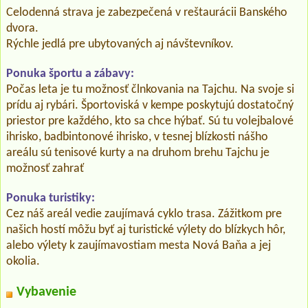
Celodenná strava je zabezpečená v reštaurácii Banského
dvora.
Rýchle jedlá pre ubytovaných aj návštevníkov.
Ponuka športu a zábavy:
Počas leta je tu možnosť člnkovania na Tajchu. Na svoje si
prídu aj rybári. Športoviská v kempe poskytujú dostatočný
priestor pre každého, kto sa chce hýbať. Sú tu volejbalové
ihrisko, badbintonové ihrisko, v tesnej blízkosti nášho
areálu sú tenisové kurty a na druhom brehu Tajchu je
možnosť zahrať
Ponuka turistiky:
Cez náš areál vedie zaujímavá cyklo trasa. Zážitkom pre
našich hostí môžu byť aj turistické výlety do blízkych hôr,
alebo výlety k zaujímavostiam mesta Nová Baňa a jej
okolia.
Vybavenie