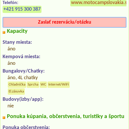
www.motocampslovakia.s
Telefón:
+421 915 300 387
Zaslať rezerváciu/otázku
Kapacity
Stany miesta:
áno
Kempová miesta:
áno
Bungalovy/Chatky:
áno, 4L chatky
Chladnička
Sprcha
WC
Internet/WiFi
El.zásuvka
Budovy(izby/app):
nie
Ponuka kúpania, občerstvenia, turistiky a športu
Ponuka občerstvenia: