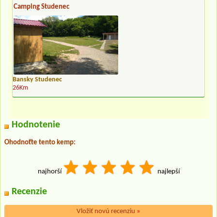
Camping Studenec
Bansky Studenec
26Km
Hodnotenie
Ohodnoťte tento kemp:
najhorší
najlepší
Recenzie
Vložiť novú recenziu
»