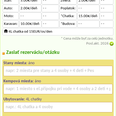
Stan:
5.00€/deň
- -
Zviera:
2.00€/deň
- -
Auto:
2.00€/deň
- -
Poplatok:
- -
- -
Moto:
- -
- -
*Chatka:
15.00€/deň
- -
Karavan:
10.00€/deň
- -
*Budova:
- -
- -
🛖 4L chatka od 15EUR/os/den
* Cena môže byť za celú jednotku.
Posl.akt. 2026
Zaslať rezerváciu/otázku
Stany miesta:
áno
Kempová miesta:
áno
Ubytovanie:
4L chatky