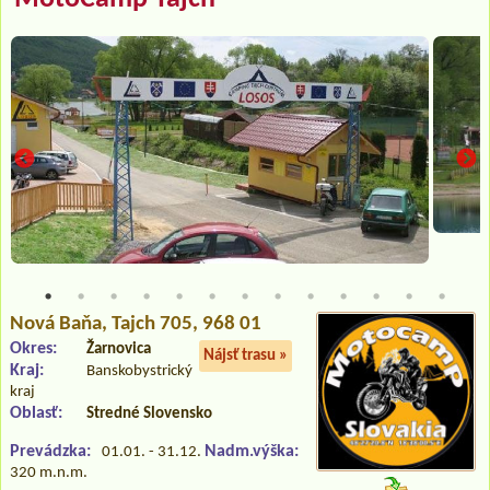
Nová Baňa
, Tajch 705, 968 01
Okres:
Žarnovica
Nájsť trasu »
Kraj:
Banskobystrický
kraj
Oblasť:
Stredné Slovensko
Prevádzka:
Nadm.výška:
01.01. - 31.12.
320 m.n.m.