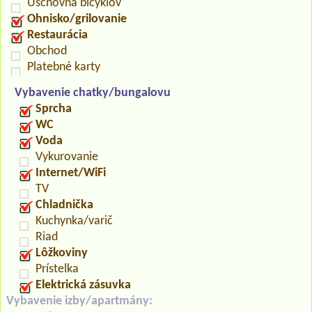
Úschovňa bicyklov
Ohnisko/grilovanie
Restaurácia
Obchod
Platebné karty
Vybavenie chatky/bungalovu
Sprcha
WC
Voda
Vykurovanie
Internet/WiFi
TV
Chladnička
Kuchynka/varič
Riad
Lôžkoviny
Prístelka
Elektrická zásuvka
Vybavenie izby/apartmány: