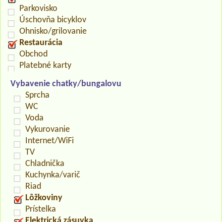
Parkovisko
Úschovňa bicyklov
Ohnisko/grilovanie
Restaurácia
Obchod
Platebné karty
Vybavenie chatky/bungalovu
Sprcha
WC
Voda
Vykurovanie
Internet/WiFi
TV
Chladnička
Kuchynka/varič
Riad
Lôžkoviny
Prístelka
Elektrická zásuvka