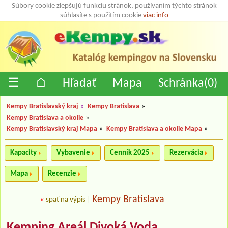
Súbory cookie zlepšujú funkciu stránok, používaním týchto stránok
súhlasíte s použitím cookie
viac info
☰
⌂
Hľadať
Mapa
Schránka(
0
)
Kempy Bratislavský kraj
»
Kempy Bratislava
»
Kempy Bratislava a okolie
»
Kempy Bratislavský kraj Mapa
»
Kempy Bratislava a okolie Mapa
»
Kapacity
Vybavenie
Cenník 2025
Rezervácia
Mapa
Recenzie
Kempy Bratislava
«
späť na výpis
|
Kemping Areál Divoká Voda