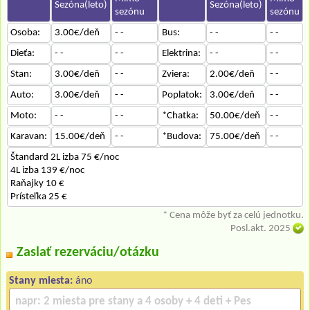
Sezóna(leto)
Sezóna(leto)
sezónu
sezónu
Osoba:
3.00€/deň
- -
Bus:
- -
- -
Dieťa:
- -
- -
Elektrina:
- -
- -
Stan:
3.00€/deň
- -
Zviera:
2.00€/deň
- -
Auto:
3.00€/deň
- -
Poplatok:
3.00€/deň
- -
Moto:
- -
- -
*Chatka:
50.00€/deň
- -
Karavan:
15.00€/deň
- -
*Budova:
75.00€/deň
- -
Štandard 2L izba 75 €/noc
4L izba 139 €/noc
Raňajky 10 €
Prísteľka 25 €
* Cena môže byť za celú jednotku.
Posl.akt. 2025
Zaslať rezerváciu/otázku
Stany miesta:
áno