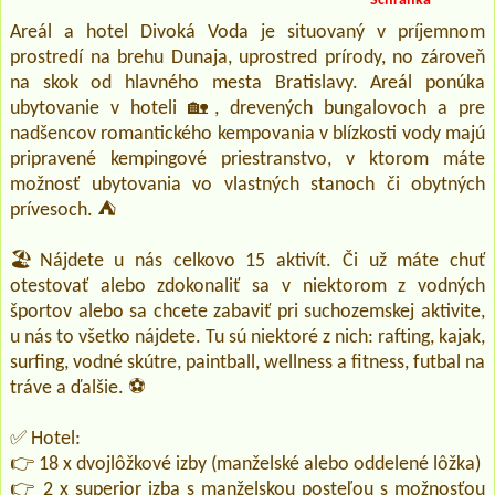
Schránka
Areál a hotel Divoká Voda je situovaný v príjemnom
prostredí na brehu Dunaja, uprostred prírody, no zároveň
na skok od hlavného mesta Bratislavy. Areál ponúka
ubytovanie v hoteli 🏡, drevených bungalovoch a pre
nadšencov romantického kempovania v blízkosti vody majú
pripravené kempingové priestranstvo, v ktorom máte
možnosť ubytovania vo vlastných stanoch či obytných
prívesoch. ⛺
🏖️Nájdete u nás celkovo 15 aktivít. Či už máte chuť
otestovať alebo zdokonaliť sa v niektorom z vodných
športov alebo sa chcete zabaviť pri suchozemskej aktivite,
u nás to všetko nájdete. Tu sú niektoré z nich: rafting, kajak,
surfing, vodné skútre, paintball, wellness a fitness, futbal na
tráve a ďalšie. ⚽️
✅ Hotel:
👉 18 x dvojlôžkové izby (manželské alebo oddelené lôžka)
👉 2 x superior izba s manželskou posteľou s možnosťou