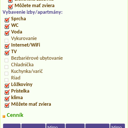
Môžete mať zviera
Vybavenie izby/apartmány:
Sprcha
WC
Voda
Vykurovanie
Internet/WiFi
TV
Bezbariérové ubytovanie
Chladnička
Kuchynka/varič
Riad
Lôžkoviny
Prístelka
klima
Môžete mať zviera
Cenník
Mimo
Mimo