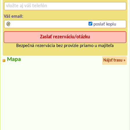
Váš email:
poslať kopiu
Bezpečná rezervácia bez provízie priamo u majiteľa
Mapa
Nájsť trasu »