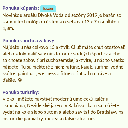
Ponuka kúpania:
bazén
Novinkou areálu Divoká Voda od sezóny 2019 je bazén so
slanou technológiou čistenia o veľkosti 13 x 7m a hĺbkou
1,3m.
Ponuka športu a zábavy:
Nájdete u nás celkovo 15 aktivít. Či už máte chuť otestovať
alebo zdokonaliť sa v niektorom z vodných športov alebo
sa chcete zabaviť pri suchozemskej aktivite, u nás to všetko
nájdete. Tu sú niektoré z nich: rafting, kajak, surfing, vodné
skútre, paintball, wellness a fitness, futbal na tráve a
ďalšie. ⚽️
Ponuka turistiky:
V okolí môžete navštíviť modernú umeleckú galériu
Danubiana, Neziderské jazero v Rakúsku, kam sa môžete
vydať na kole alebo autom a alebo zavítať do Bratislavy na
historické pamiatky, múzea a ďalšie atrakcie.