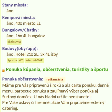
Stany miesta:
áno
Kempová miesta:
áno, 40x miesto EL
Bungalovy/Chatky:
áno, 16x 4L bungalov
El.zásuvka
Budovy(izby/app):
áno, Hotel 21x 2L, 3x 4L izby
Sprcha
WC
Internet/WiFi
Ponuka kúpania, občerstvenia, turistiky a športu
Ponuka občerstvenia:
reštaurácia
Máme pre Vás pripravenú širokú a ala carte ponuku, denné
menu, barbecue ponuku a zaujímavý výber ponúka aj
Surfový domček. U nás hladní určite neostanete!
Pre Vaše oslavy či firemné akcie Vám pripravíme externý
catering.