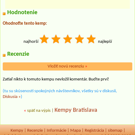
Hodnotenie
Ohodnoťte tento kemp:
najhorší
najlepší
Recenzie
Vložiť novú recenziu
»
Zatiaľ nikto k tomuto kempu nevložil komentár. Buďte prví!
(tu su skúsenosti spokojných návštevníkov, všetky sú v diskusii,
Diskusia »
)
Kempy Bratislava
«
späť na výpis
|
Kempy
|
Recenzíe
|
Informácie
|
Mapa
|
Registrácia
|
sitemap
|