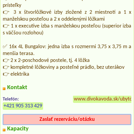
prísteľky
👉 3 x štvorlôžkové izby zložené z 2 miestnotí a 1 x
manželskou posteľou a 2 x oddelenými lôžkami
👉 1 x executive izba s manželskou posteľou (superior izba
s väčšou rozlohou)
✅ 16x 4L Bungalov: jedna izba s rozmermi 3,75 x 3,75 m a
menšia terasa.
👉 2 x 2-poschodové postele, tj. 4 lôžka
👉 kompletné lôžkoviny a posteľné prádlo, bez uterákov
👉 elektrika
Kontakt
www.divokavoda.sk/ubyto
Telefón:
+421 905 313 429
Zaslať rezerváciu/otázku
Kapacity