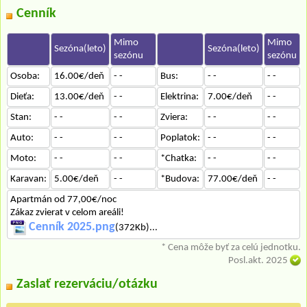
Cenník
Mimo
Mimo
Sezóna(leto)
Sezóna(leto)
sezónu
sezónu
Osoba:
16.00€/deň
- -
Bus:
- -
- -
Dieťa:
13.00€/deň
- -
Elektrina:
7.00€/deň
- -
Stan:
- -
- -
Zviera:
- -
- -
Auto:
- -
- -
Poplatok:
- -
- -
Moto:
- -
- -
*Chatka:
- -
- -
Karavan:
5.00€/deň
- -
*Budova:
77.00€/deň
- -
Apartmán od 77,00€/noc
Zákaz zvierat v celom areáli!
Cenník 2025.png
(372Kb)...
* Cena môže byť za celú jednotku.
Posl.akt. 2025
Zaslať rezerváciu/otázku