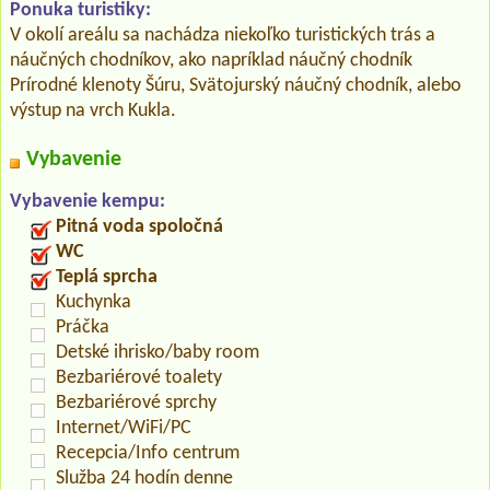
Ponuka turistiky:
V okolí areálu sa nachádza niekoľko turistických trás a
náučných chodníkov, ako napríklad náučný chodník
Prírodné klenoty Šúru, Svätojurský náučný chodník, alebo
výstup na vrch Kukla.
Vybavenie
Vybavenie kempu:
Pitná voda spoločná
WC
Teplá sprcha
Kuchynka
Práčka
Detské ihrisko/baby room
Bezbariérové toalety
Bezbariérové sprchy
Internet/WiFi/PC
Recepcia/Info centrum
Služba 24 hodín denne