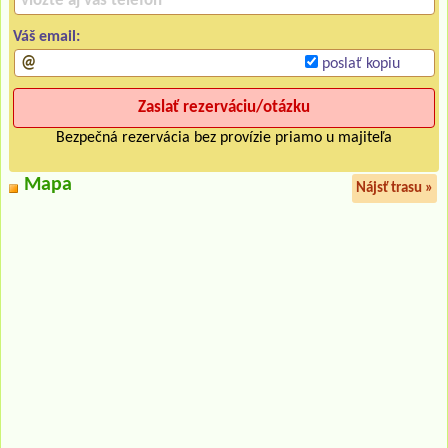
Váš email:
poslať kopiu
Bezpečná rezervácia bez provízie priamo u majiteľa
Mapa
Nájsť trasu »