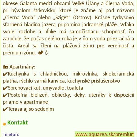
okrese Galanta medzi obcami Veľké Úľany a Čierna Voda,
pri bývalom štrkovisku, ktoré je známe aj pod názvom
„Čierna Voda“ alebo „Sziget“ (Ostrov). Krásne tyrkysovo
sfarbená hladina jazera pripomína jadranské pláže. Vďaka
svojej rozlohe a hĺbke má samočistiacu schopnosť, čo
zaručuje, že počas celého roka je v ňom voda priezračná a
čistá. Areál sa člení na plážovú zónu pre verejnosť a
prémium zónu. 🏕️💧
🏡 Apartmány:
✔️Kuchynka s chladničkou, mikrovlnka, sklokeramická
platňa, rýchlo varná kanvica, kuchynské príslušenstvo
✔️Sprchovací kút, umývadlo, toaleta
✔️Posteľná bielizeň, obliečky, deky, uteráky k dispozícií
priamo v apartmáne
✔️Terasa aj so sedením
Kontakt
www.aquarea.sk/premium
Telefón: