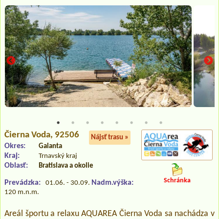
Čierna Voda
, 92506
Nájsť trasu »
Okres:
Galanta
Kraj:
Trnavský kraj
Oblasť:
Bratislava a okolie
Schránka
Prevádzka:
Nadm.výška:
01.06. - 30.09.
120 m.n.m.
Areál športu a relaxu AQUAREA Čierna Voda sa nachádza v