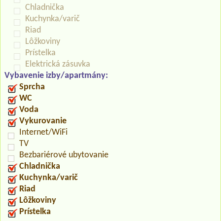
Chladnička
Kuchynka/varič
Riad
Lôžkoviny
Prístelka
Elektrická zásuvka
Vybavenie izby/apartmány:
Sprcha
WC
Voda
Vykurovanie
Internet/WiFi
TV
Bezbariérové ubytovanie
Chladnička
Kuchynka/varič
Riad
Lôžkoviny
Prístelka