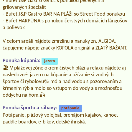
- Bufet J&P Gastro GRILL s ponukou pečených a
grilovaných špecialít
- Bufet J&P Gastro BAR NA PLÁŽI so Street Food ponukou
- Bufet HARPÚNA s ponukou čerstvých domácich lángošov
a polievok
V celom areáli nájdete zmrzlinu a nanuky zn. ALGIDA,
čapujeme nápoje značky KOFOLA originál a ZLATÝ BAŽANT.
Ponuka kúpania:
jazero
🏖️ V plážovej zóne okrem čistých pláži a relaxu nájdete aj
nasledovné: jazero na kúpanie a užívanie si vodných
športov či rybolovu💦 móla nad vodou s pozorovaním a
kŕmením rýb a mólo so vstupom do vody a s možnosťou
oddychu na ňom.🎣
Ponuka športu a zábavy:
potápanie
Potápanie, plážový volejbal, prenájom kajakov, kanoe,
paddle boardov, e-bikov, detské ihriská.