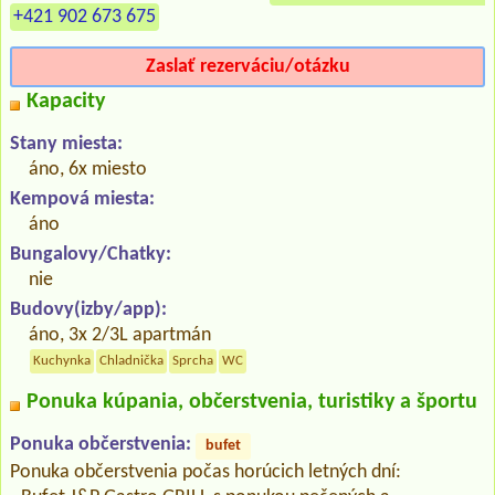
+421 902 673 675
Zaslať rezerváciu/otázku
Kapacity
Stany miesta:
áno, 6x miesto
Kempová miesta:
áno
Bungalovy/Chatky:
nie
Budovy(izby/app):
áno, 3x 2/3L apartmán
Kuchynka
Chladnička
Sprcha
WC
Ponuka kúpania, občerstvenia, turistiky a športu
Ponuka občerstvenia:
bufet
Ponuka občerstvenia počas horúcich letných dní: