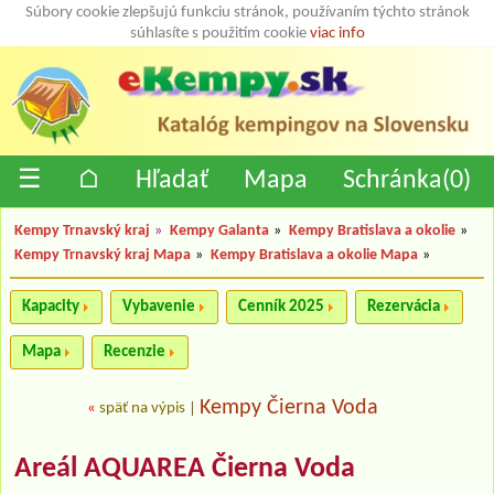
Súbory cookie zlepšujú funkciu stránok, používaním týchto stránok
súhlasíte s použitím cookie
viac info
☰
⌂
Hľadať
Mapa
Schránka(
0
)
Kempy Trnavský kraj
»
Kempy Galanta
»
Kempy Bratislava a okolie
»
Kempy Trnavský kraj Mapa
»
Kempy Bratislava a okolie Mapa
»
Kapacity
Vybavenie
Cenník 2025
Rezervácia
Mapa
Recenzie
Kempy Čierna Voda
«
späť na výpis
|
Areál AQUAREA Čierna Voda