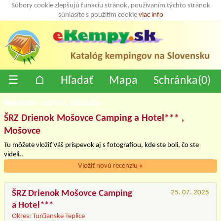
Súbory cookie zlepšujú funkciu stránok, používaním týchto stránok
súhlasíte s použitím cookie
viac info
☰
⌂
Hľadať
Mapa
Schránka(
0
)
Recenzíe, názory, diskusia
ŠRZ Drienok Mošovce Camping a Hotel*** ,
Mošovce
Tu môžete vložiť Váš príspevok aj s fotografiou, kde ste boli, čo ste
videli..
Vložiť novú recenziu
»
ŠRZ Drienok Mošovce Camping
25. 07. 2025
a Hotel***
Okres: Turčianske Teplice