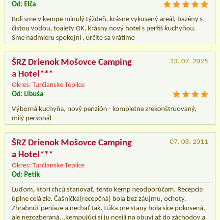
Od: Elča
Boli sme v kempe minulý týždeň, krásne vykosený areál, bazény s
čistou vodou, toalety OK, krásny nový hotel s perfiš kuchyňou.
Sme nadmieru spokojní , určite sa vrátime
ŠRZ Drienok Mošovce Camping
23. 07. 2025
a Hotel***
Okres: Turčianske Teplice
Od: Libuša
Výborná kuchyňa, nový penzión - kompletne zrekonštruovaný,
milý personál
ŠRZ Drienok Mošovce Camping
07. 08. 2011
a Hotel***
Okres: Turčianske Teplice
Od: Petik
Ľuďom, ktorí chcú stanovať, tento kemp neodporúčam. Recepcia
úplne celá zle. Čašníčka(recepčná) bola bez záujmu, ochoty.
Zhrabnúť peniaze a nechať tak. Lúka pre stany bola síce pokosená,
ale nezozberaná...kempujúci si ju nosili na obuvi až do záchodov a