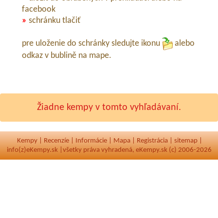
facebook
»
schránku tlačiť
pre uloženie do schránky sledujte ikonu
alebo
odkaz v bublině na mape.
Žiadne kempy v tomto vyhľadávaní.
Kempy
|
Recenzíe
|
Informácie
|
Mapa
|
Registrácia
|
sitemap
|
info(z)eKempy.sk |
všetky práva vyhradená, eKempy.sk (c) 2006-2026