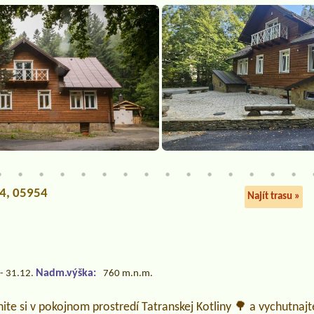
14, 05954
Najít trasu »
j
Nadm.výška:
- 31.12.
760 m.n.m.
ite si v pokojnom prostredí Tatranskej Kotliny 🌳 a vychutnajte