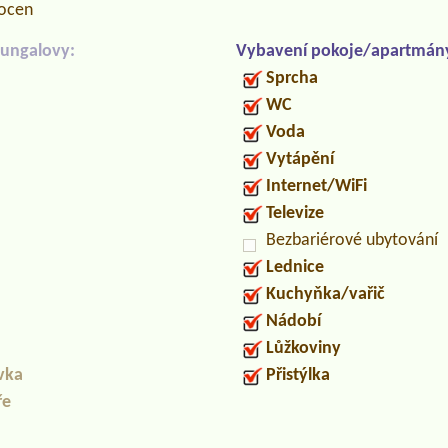
locen
ungalovy:
Vybavení pokoje/apartmán
Sprcha
WC
Voda
Vytápění
Internet/WiFi
Televize
Bezbariérové ubytování
Lednice
Kuchyňka/vařič
Nádobí
Lůžkoviny
uvka
Přistýlka
ře