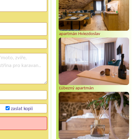
apartmán Hviezdoslav
Ľúbezný apartmán
zaslat kopii