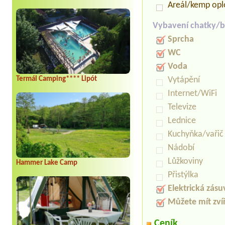
Areál/kemp op
Vybavení chatky/b
Sprcha
WC
Voda
Termál Camping**** Lipót
Vytápění
Internet/WiFi
Televize
Lednice
Kuchyňka/vařič
Nádobí
Lůžkoviny
Hammer Lake Camp
Přistýlka
Elektrická zás
Můžete mít zví
Ceník