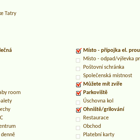
ke Tatry
lečná
Místo - přípojka el. pro
Místo - odpad/výlevka 
Poštovní schránka
Společenská místnost
Můžete mít zvíře
baby room
Parkoviště
oalety
Úschovna kol
prchy
Ohniště/grilování
PC
Restaurace
centrum
Obchod
n denně
Platební karty