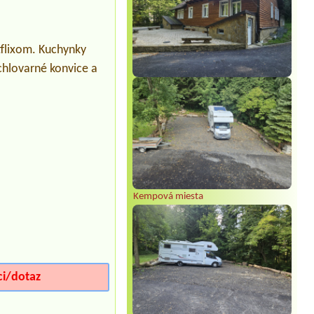
Rybníky Opatovce
flixom. Kuchynky
ýchlovarné konvice a
Kempová miesta
ci/dotaz