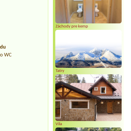
Záchody pre kemp
udu
pro WC
Tatry
Vila