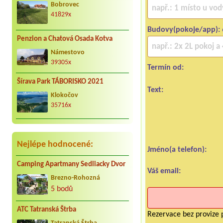
Bobrovec
41829x
Budovy(pokoje/app):
Penzion a Chatová Osada Kotva
Námestovo
39305x
Termín od:
Šírava Park TÁBORISKO 2021
Text:
Klokočov
35716x
Nejlépe hodnocené:
Jméno(a telefon):
Camping Apartmany Sedliacky Dvor
Váš email:
Brezno-Rohozná
5 bodů
ATC Tatranská Štrba
Rezervace bez provize p