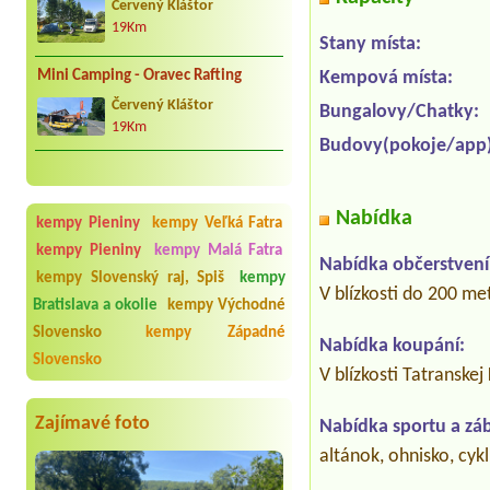
Červený Kláštor
19Km
Stany místa:
Mini Camping - Oravec Rafting
Kempová místa:
Červený Kláštor
Bungalovy/Chatky:
19Km
Budovy(pokoje/app)
Nabídka
kempy Pieniny
kempy Veľká Fatra
kempy Pieniny
kempy Malá Fatra
Nabídka občerstvení
kempy Slovenský raj, Spiš
kempy
V blízkosti do 200 me
Bratislava a okolie
kempy Východné
Slovensko
kempy Západné
Nabídka koupání:
Slovensko
V blízkosti Tatranske
Zajímavé foto
Nabídka sportu a zá
altánok, ohnisko, cykli