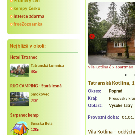
Průmery cen
kempy Česko
Inzerce zdarma
freeZoznamka
Nejbližší v okolí:
Hotel Tatranec
Tatranská Lomnica
án
Vila Kotlina 6 x apartmán
8Km
Tatranská Kotlina
, 
RIJO CAMPING - Stará lesná
Okres:
Poprad
Smokovec
Kraj:
Prešovský kra
9Km
Oblast:
Vysoké Tatry
Sarpanec kemp
Provozní doba:
01.01. 
Spišská Belá
12Km
Vila Kotlina – oddýchn