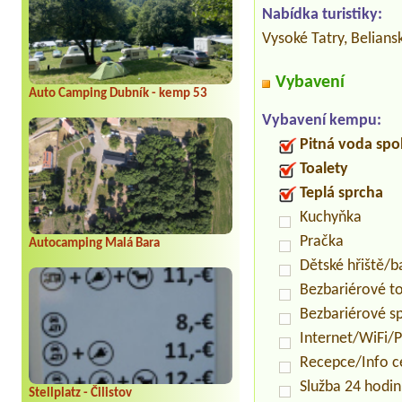
Nabídka turistiky:
Vysoké Tatry, Belians
Vybavení
Auto Camping Dubník - kemp 53
Vybavení kempu:
Pitná voda spo
Toalety
Teplá sprcha
Kuchyňka
Pračka
Autocamping Malá Bara
Dětské hřiště/
Bezbariérové t
Bezbariérové s
Internet/WiFi/
Recepce/Info 
Služba 24 hodi
Stellplatz - Čilistov