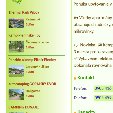
Ponúka ubytovanie v
Thermal Park Vrbov
🏡 Všetky apartmány 
Kežmarok
obsahujú chladničky, 
18Km
mikrovlnky.
Kemp Pieninské lipy
Červený Kláštor
👉 Novinka: 🚐 Kemp
19Km
3 miesta pre karavany
✅ Vybavenie: elektric
Penzión a kemp Pltník-Pieniny
Dokonalá rovnováha 
Červený Kláštor
19Km
Kontakt
autocamping GORALSKÝ DVOR
0905 416
Telefon:
Haligovce
19Km
0905 459
Telefon:
CAMPING DUNAJEC
Kapacity