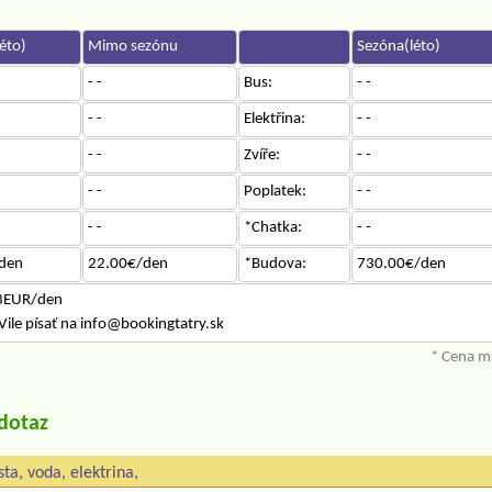
éto)
Mimo sezónu
Sezóna(léto)
- -
Bus:
- -
- -
Elektřina:
- -
- -
Zvíře:
- -
- -
Poplatek:
- -
- -
*Chatka:
- -
den
22.00€/den
*Budova:
730.00€/den
3EUR/den
ile písať na info@bookingtatry.sk
* Cena mů
/dotaz
ta, voda, elektrina,