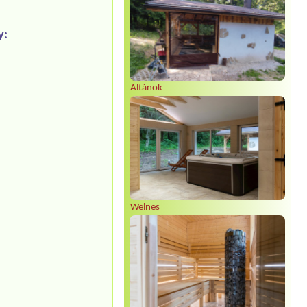
y:
Altánok
Welnes