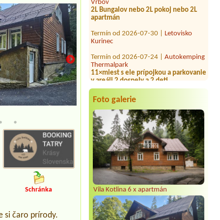
apartmán
Termín od 2026-07-30 |
Letovisko
Kurinec
Termín od 2026-07-24 |
Autokemping
Thermalpark
11×miest s ele prípojkou a parkovanie
v areáli 2 dospely a 2 deti
Termín od 2026-07-21 |
minicamping
jana
Foto galerie
Termín od 2026-08-02 |
AVA
Kempová miesta
Thermalpark Diakovce
Campervan 2 adults 2 children age 10
& 14 with electric
Termín od 2026-07-24 |
Penzión a
Hotel Dedinky, stanový tábor
Miesto pred stan (5osôb-2
dospele3deti),auto
Termín od 2026-08-11 |
Penzión a
Vila Kotlina 6 x apartmán
Schránka
Hotel Dedinky, stanový tábor
1 miesto pre stan, auto
 si čaro prírody.
Termín od 2026-07-31 |
Kemping