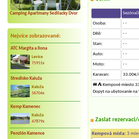
Sezóna(l
Camping Apartmany Sedliacky Dvor
Osoba:
- -
Dítě:
- -
Nejvíce zobrazované:
Stan:
- -
ATC Margita a Ilona
Auto:
- -
Levice
75951x
Moto:
- -
Karavan:
33.00€/
Stredisko Kaluža
️🚐⛺ Kempové miesto 3
Kaluža
Dopyt na ubytovanie na V
56704x
Kemp Kamenec
Kaluža
Zaslat rezervaci
47879x
Penzión Kamence
Kempová místa:
3 mies