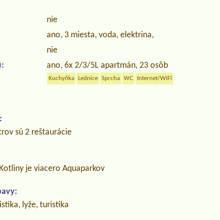
nie
ano, 3 miesta, voda, elektrina,
nie
:
ano, 6x 2/3/5L apartmán, 23 osôb
Kuchyňka
Lednice
Sprcha
WC
Internet/WiFi
:
trov sú 2 reštaurácie
j Kotliny je viacero Aquaparkov
bavy:
stika, lyže, turistika