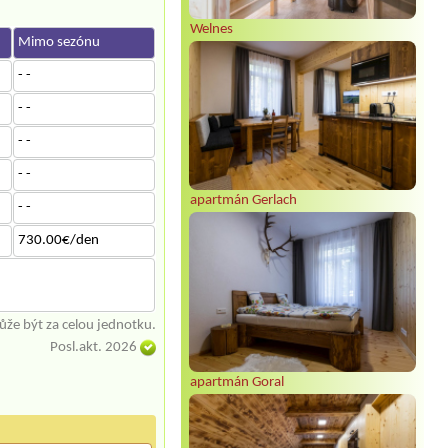
Welnes
Mimo sezónu
- -
- -
- -
- -
apartmán Gerlach
- -
730.00€/den
že být za celou jednotku.
Posl.akt. 2026
apartmán Goral