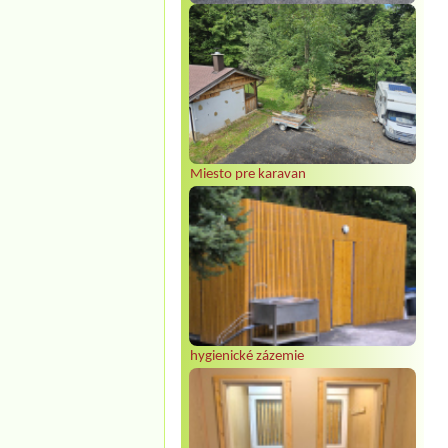
Miesto pre karavan
hygienické zázemie