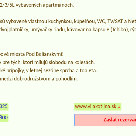
 2/3/5L vybavených apartmánoch.
sú vybavené vlastnou kuchynkou, kúpeľňou, WC, TV/SAT a Net
dvojplatničky, umývačky riadu, kávovar na kapsule (Tchibo), r
ové miesta Pod Belianskymi!
 pre tých, ktorí milujú slobodu na kolesách.
ké prípojky, v letnej sezóne sprcha a toaleta.
medzi dobrodružstvom a pohodlím.
 325
www.vilakotlina.sk
»
 800
Zaslat rezerva