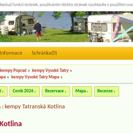
lepšují funkci stránek, používáním těchto stránek souhlasíte s použitím co
Informace
Schránka(
0
)
kempy Poprad
»
kempy Vysoké Tatry
»
apa
»
kempy Vysoké Tatry Mapa
»
í
Ceník 2026
Rezervace
Mapa
Recenze
kempy Tatranská Kotlina
s
|
 Kotlina