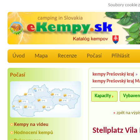
Soubory cookie z
Úvod
Mapa
Recenze
Počasí
Přihlásit
Počasí
kempy Prešovský kraj
»
kempy Prešovský kraj M
Kapacity
Vybaven
«
zpět na výpi
Kempy na videu
Stellplatz Vila
Hodnocení kempů