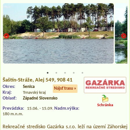
Šaštín-Stráže
, Alej 549, 908 41
Okres:
Senica
Nájsť trasu »
Kraj:
Trnavský kraj
Oblasť:
Západné Slovensko
Schránka
Prevádzka:
Nadm.výška:
15.06. - 15.09.
180 m.n.m.
Rekreačné stredisko Gazárka s.r.o. leží na území Záhorskej