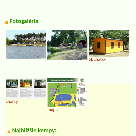
Fotogaléria
5L chatky
chatky
mapa
Najbližšie kempy: