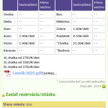
Mimo
Mimo
Sezóna(leto)
Sezóna(leto)
sezónu
sezónu
Osoba:
- -
- -
Bus:
- -
- -
Dieťa:
- -
- -
Elektrina:
- -
- -
Stan:
- -
- -
Zviera:
1.40€/deň
- -
Auto:
1.40€/deň
- -
Poplatok:
0.50€/deň
- -
Moto:
1.40€/deň
- -
*Chatka:
21.00€/deň
- -
Karavan:
- -
- -
*Budova:
- -
- -
4L chatka od 27EUR/den
5L chatka od 35EUR/den
6L chatka od 37EUR/den
Cenník 2025.pdf
(349Kb)...
* Cena môže byť za celú jednotku.
Posl.akt. 2025
Zaslať rezerváciu/otázku
Stany miesta:
áno