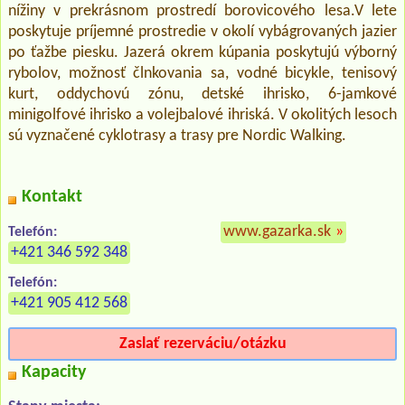
nížiny v prekrásnom prostredí borovicového lesa.V lete
poskytuje príjemné prostredie v okolí vybágrovaných jazier
po ťažbe piesku. Jazerá okrem kúpania poskytujú výborný
rybolov, možnosť člnkovania sa, vodné bicykle, tenisový
kurt, oddychovú zónu, detské ihrisko, 6-jamkové
minigolfové ihrisko a volejbalové ihriská. V okolitých lesoch
sú vyznačené cyklotrasy a trasy pre Nordic Walking.
Kontakt
www.gazarka.sk
»
Telefón:
+421 346 592 348
Telefón:
+421 905 412 568
Zaslať rezerváciu/otázku
Kapacity