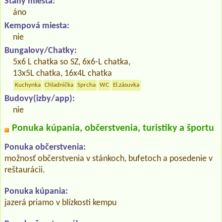
Stany miesta:
áno
Kempová miesta:
nie
Bungalovy/Chatky:
5x6 L chatka so SZ, 6x6-L chatka,
13x5L chatka, 16x4L chatka
Kuchynka
Chladnička
Sprcha
WC
El.zásuvka
Budovy(izby/app):
nie
Ponuka kúpania, občerstvenia, turistiky a športu
Ponuka občerstvenia:
možnosť občerstvenia v stánkoch, bufetoch a posedenie v
reštaurácii.
Ponuka kúpania:
jazerá priamo v blízkosti kempu