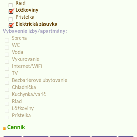
Riad
Lôžkoviny
Prístelka
Elektrická zásuvka
Vybavenie izby/apartmány:
Sprcha
WC
Voda
Vykurovanie
Internet/WiFi
TV
Bezbariérové ubytovanie
Chladnička
Kuchynka/varič
Riad
Lôžkoviny
Prístelka
Cenník