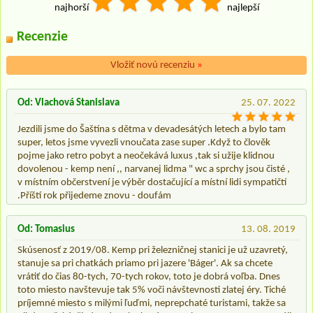
najhorší
najlepší
Recenzie
Vložiť novú recenziu
»
Od: Vlachová Stanislava
25. 07. 2022
Jezdili jsme do Šaštína s dětma v devadesátých letech a bylo tam
super, letos jsme vyvezli vnoučata zase super .Když to člověk
pojme jako retro pobyt a neočekává luxus ,tak si užije klidnou
dovolenou - kemp není ,, narvanej lidma " wc a sprchy jsou čisté ,
v místním občerstvení je výběr dostačující a místní lidi sympatičtí
.Příští rok přijedeme znovu - doufám
Od: Tomasius
13. 08. 2019
Skúsenosť z 2019/08. Kemp pri železničnej stanici je už uzavretý,
stanuje sa pri chatkách priamo pri jazere 'Báger'. Ak sa chcete
vrátiť do čias 80-tych, 70-tych rokov, toto je dobrá voľba. Dnes
toto miesto navštevuje tak 5% voči návštevnosti zlatej éry. Tiché
príjemné miesto s milými ľuďmi, neprepchaté turistami, takže sa