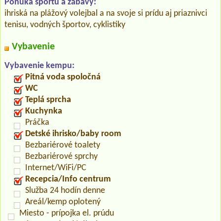
Ponuka športu a zábavy:
ihriská na plážový volejbal a na svoje si prídu aj priaznivci
tenisu, vodných športov, cyklistiky
Vybavenie
Vybavenie kempu:
Pitná voda spoločná
WC
Teplá sprcha
Kuchynka
Práčka
Detské ihrisko/baby room
Bezbariérové toalety
Bezbariérové sprchy
Internet/WiFi/PC
Recepcia/Info centrum
Služba 24 hodín denne
Areál/kemp oplotený
Miesto - prípojka el. prúdu