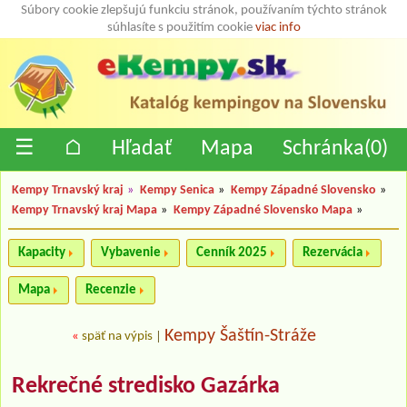
Súbory cookie zlepšujú funkciu stránok, používaním týchto stránok
súhlasíte s použitím cookie
viac info
☰
⌂
Hľadať
Mapa
Schránka(
0
)
Kempy Trnavský kraj
»
Kempy Senica
»
Kempy Západné Slovensko
»
Kempy Trnavský kraj Mapa
»
Kempy Západné Slovensko Mapa
»
Kapacity
Vybavenie
Cenník 2025
Rezervácia
Mapa
Recenzie
Kempy Šaštín-Stráže
«
späť na výpis
|
Rekrečné stredisko Gazárka