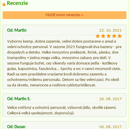
Recenzie
Vložiť novú recenziu
»
Od: Martin
22. 10. 2021
Vyborny kemp, dobre zazemie, velmi dobre postarane o areal a
velmi ochotny personal. V sezone 2021 fungovali dva bazeny - pre
dospelych a detsky. Velke mnozstvo preliezok, ihrisk, piesku, dve
trampoliny + jedna mega velka, mnozstvo zabavy pre deti. V
sezone funguje bufet, cez vikendy varia domace jedla - kotlikovy
gulas, kapustnica, fazulovica... Sprchy a wc v ramci moznosti ciste.
Radi sa sem pravidelne vraciame kvoli dobremu zazemiu a
ochotnemu/milemu personalu. Detom sa tiez velmi paci. Po okoli
sa da skvelo, nenarocne a rodinne cykloturistikovat.
Od: Martin S.
26. 08. 2017
Velice vstřícný a ochotný personál, výborné jídlo, skvělé zázemí.
Celková velká spokojenost, doporučuji.
Od: Dusan
06. 08. 2017