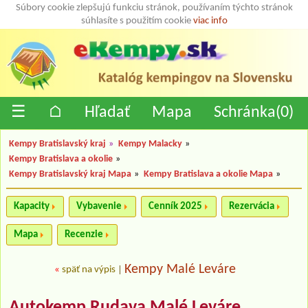
Súbory cookie zlepšujú funkciu stránok, používaním týchto stránok
súhlasíte s použitím cookie
viac info
☰
⌂
Hľadať
Mapa
Schránka(
0
)
Kempy Bratislavský kraj
»
Kempy Malacky
»
Kempy Bratislava a okolie
»
Kempy Bratislavský kraj Mapa
»
Kempy Bratislava a okolie Mapa
»
Kapacity
Vybavenie
Cenník 2025
Rezervácia
Mapa
Recenzie
Kempy Malé Leváre
«
späť na výpis
|
Autokemp Rudava Malé Leváre