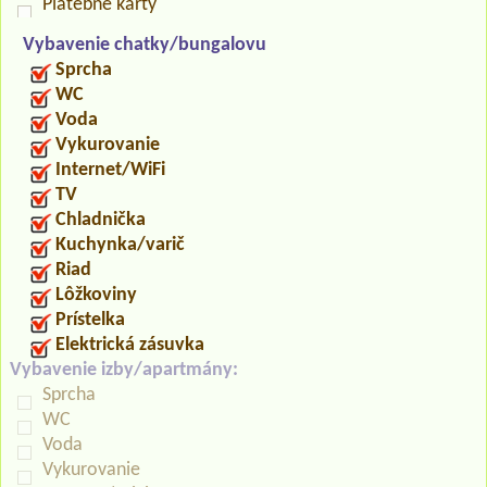
Platebné karty
Vybavenie chatky/bungalovu
Sprcha
WC
Voda
Vykurovanie
Internet/WiFi
TV
Chladnička
Kuchynka/varič
Riad
Lôžkoviny
Prístelka
Elektrická zásuvka
Vybavenie izby/apartmány:
Sprcha
WC
Voda
Vykurovanie