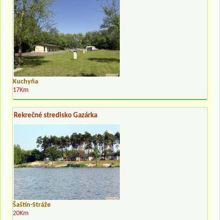
Kuchyňa
17Km
Rekrečné stredisko Gazárka
Šaštín-Stráže
20Km