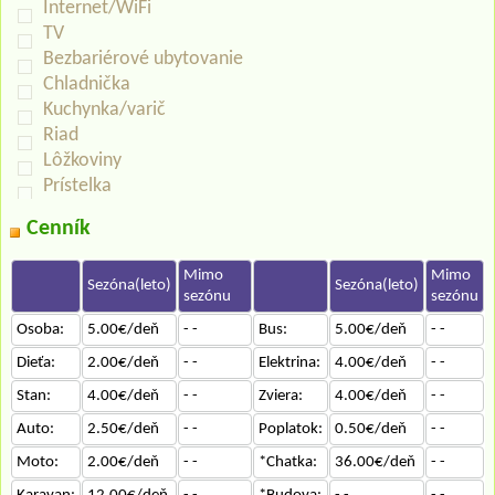
Internet/WiFi
TV
Bezbariérové ubytovanie
Chladnička
Kuchynka/varič
Riad
Lôžkoviny
Prístelka
Cenník
Mimo
Mimo
Sezóna(leto)
Sezóna(leto)
sezónu
sezónu
Osoba:
5.00€/deň
- -
Bus:
5.00€/deň
- -
Dieťa:
2.00€/deň
- -
Elektrina:
4.00€/deň
- -
Stan:
4.00€/deň
- -
Zviera:
4.00€/deň
- -
Auto:
2.50€/deň
- -
Poplatok:
0.50€/deň
- -
Moto:
2.00€/deň
- -
*Chatka:
36.00€/deň
- -