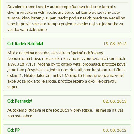
Dovolenku sme travili v autokempe Rudava boli sme tam aj s
dvomi vnuckami velmi ochotny personal kemp udrzovany cisty
zumba .kino.bazeny. super vsetko podla nasich predstav vedeli by
sme tu prezit cele leto kempu prajeme vsetko naj ste jednotka za
vsetko vam dakujeme
Od: Radek Nakládal
15. 08. 2013
Milá a ochotná obsluha, ale celkem špatně udržovaný.
Neposekaná tráva, nešla elektrika v nově vybudovaných sprchách
a WC.(18.7.13). Možná by to chtělo vetší propagaci, protože když
jsme tam přespávali na jednu noc, dostali jsme ke stanu kartičku s
číslem 1. Nikdo další tam nebyl. Možná to funguje pouze na velké
akce 3x za rok a to je škoda, protože jezero a okolí je opravdu
super.
Od: Pernecký
02. 08. 2013
Autokemp Rudava je pre rok 2013 v prevádzke. Tešíme sa na Vás.
Starosta obce
Od: PP
03. 08. 2012