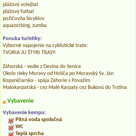
plážový volejbal
plážový futbal
požičovňa bicyklov
aquazorbing, zumba
Ponuka turistiky:
Výborné napojenie na cyklistické trate:
TVORIA JU ŠTYRI TRASY:
Záhorská - vedie z Devína do Senice
Okolo rieky Moravy od Holíča po Moravský Sv. Ján
Kopaničiarska - spája Záhorie s Považím
Malokarpatská - cez Malé Karpaty cez Bukovú do Trstína
Vybavenie
Vybavenie kempu:
Pitná voda spoločná
WC
Teplá sprcha