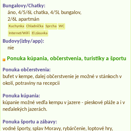
Bungalovy/Chatky:
áno, 4/5/6L chatka, 4/5L bungalov,
2/6L apartmán
Kuchynka
Chladnička
Sprcha
WC
Internet/WiFi
El.zásuvka
Budovy(izby/app):
nie
Ponuka kúpania, občerstvenia, turistiky a športu
Ponuka občerstvenia:
bufet v kempe, dalej občerstvenie je možné v stánkoch v
okolí, potraviny na recepcii
Ponuka kúpania:
kúpanie možné vedľa kempu v jazere - pieskové pláže a i v
neďalekých jazerách.
Ponuka športu a zábavy:
vodné športy, splav Moravy, rybárčenie, loptové hry,