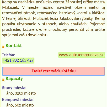
Kemp sa nachádza neďaleko centra Záhorskej nížiny mesta
Malaciek. V meste možno navštívíť okrem iného aj
renesančný zámok, renesančno barokový kostol a kláštor.
V tesnej blízkosti Malaciek ležia Jakubovské rybníky. Kemp
ponúka ubytovanie v stanoch, alebo chatkách. Príjemné
prostredie, krásne okolie a ochotný personál vám určite
spríjemní vašu dovolenku.
Kontakt
www.autokemprudava.sk
»
Telefón:
+421 902 165 427
Zaslať rezerváciu/otázku
Kapacity
Stany miesta:
áno, 320x miesto
Kempová miesta:
áno, 50x miesto