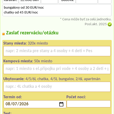
Karavan:
12.00€/deň
- -
*Budova:
- -
- -
bungalovy od 30 EUR/noc
chatky od 45 EUR/noc
* Cena môže byť za celú jednotku.
Posl.akt. 2025
Zaslať rezerváciu/otázku
Stany miesta:
320x miesto
Kempová miesta:
50x miesto
Ubytovanie:
4/5/6L chatka, 4/5L bungalov, 2/6L apartmán
Termín od:
Počet nocí:
Text: