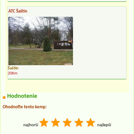
ATC Šaštín
Šaštín
20Km
Hodnotenie
Ohodnoťte tento kemp:
najhorší
najlepší