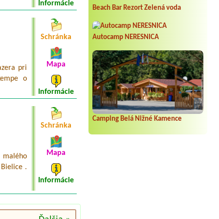
Informácie
Beach Bar Rezort Zelená voda
Schránka
Autocamp NERESNICA
Mapa
zera pri
 kempe o
Informácie
Camping Belá Nižné Kamence
Schránka
Mapa
y malého
Bielice .
Informácie