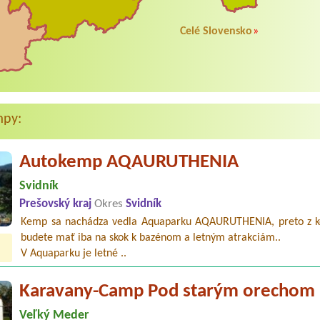
Celé Slovensko
»
mpy:
Autokemp AQAURUTHENIA
Svidník
Prešovský kraj
Okres
Svidník
Kemp sa nachádza vedla Aquaparku AQAURUTHENIA, preto z 
budete mať iba na skok k bazénom a letným atrakciám..
V Aquaparku je letné ..
Karavany-Camp Pod starým orechom
Veľký Meder