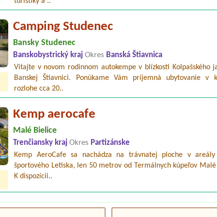
turistiky a ..
Camping Studenec
Bansky Studenec
Banskobystrický kraj
Okres
Banská Štiavnica
Vitajte v novom rodinnom autokempe v blízkosti Kolpašského ja
Banskej Štiavnici. Ponúkame Vám príjemná ubytovanie v
rozlohe cca 20..
Kemp aerocafe
Malé Bielice
Trenčiansky kraj
Okres
Partizánske
Kemp AeroCafe sa nachádza na trávnatej ploche v areál
športového Letiska, len 50 metrov od Termálnych kúpeľov Malé 
K dispozícii..