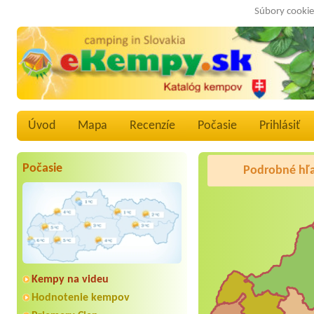
Súbory cookie
Úvod
Mapa
Recenzíe
Počasie
Prihlásiť
Počasie
Podrobné hľ
Kempy na videu
Hodnotenie kempov