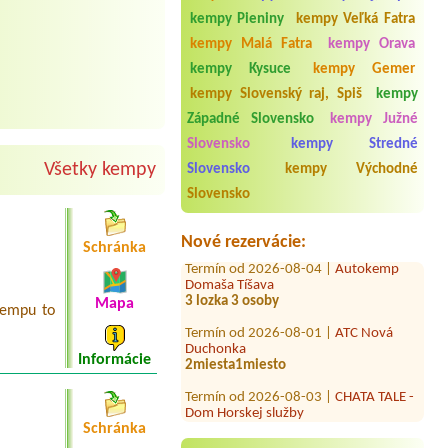
kempy Pieniny
kempy Veľká Fatra
kempy Malá Fatra
kempy Orava
kempy Kysuce
kempy Gemer
kempy Slovenský raj, Spiš
kempy
Západné Slovensko
kempy Južné
Termín od 2026-07-31 |
Beach Bar
Rezort Zelená voda
Slovensko
kempy Stredné
1 miesto s el. prípojkou+3 osoby
Všetky kempy
Slovensko
kempy Východné
Termín od 2026-08-06 |
Kemp Ormet
Slovensko
Teplý Vrch
1x2 lôžko
Nové rezervácie:
Schránka
Termín od 2026-08-04 |
Autokemp
Domaša Tíšava
3 lozka 3 osoby
Mapa
kempu to
Termín od 2026-08-01 |
ATC Nová
Duchonka
2miesta1miesto
Informácie
Termín od 2026-08-03 |
CHATA TALE -
Dom Horskej služby
4 místa pro stany 7-8 lidí
Schránka
Termín od 2026-07-24 |