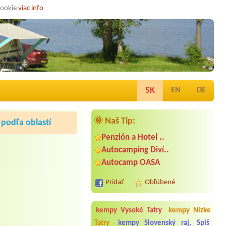
cookie
viac info
SK
EN
DE
🌞 Naš Tip:
podľa oblastí
Penzión a Hotel ..
Autocamping Diví..
Autocamp OASA
Pridať
Obľúbené
kempy Vysoké Tatry
kempy Nízke
Tatry
kempy Slovenský raj, Spiš