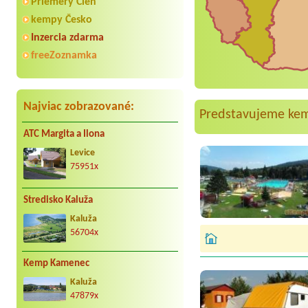
Priemery Cien
kempy Česko
Inzercia zdarma
freeZoznamka
Najviac zobrazované:
Predstavujeme ke
ATC Margita a Ilona
Levice
75951x
Stredisko Kaluža
Kaluža
56704x
Kemp Kamenec
Kaluža
47879x