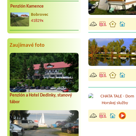
Penzión Kamence
Bobrovec
41829x
Zaujímavé foto
Penzión a Hotel Dedinky, stanový
tábor