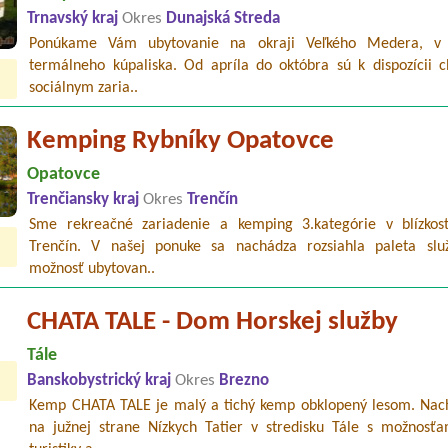
Trnavský kraj
Okres
Dunajská Streda
Ponúkame Vám ubytovanie na okraji Veľkého Medera, v b
termálneho kúpaliska. Od apríla do októbra sú k dispozícii c
sociálnym zaria..
Kemping Rybníky Opatovce
Opatovce
Trenčiansky kraj
Okres
Trenčín
Sme rekreačné zariadenie a kemping 3.kategórie v blízkos
Trenčín. V našej ponuke sa nachádza rozsiahla paleta slu
možnosť ubytovan..
CHATA TALE - Dom Horskej služby
Tále
Banskobystrický kraj
Okres
Brezno
Kemp CHATA TALE je malý a tichý kemp obklopený lesom. Nac
na južnej strane Nízkych Tatier v stredisku Tále s možnosťa