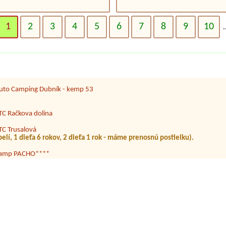
amping*** Nitrianske Rudno
cka pripojka (volitelne) + 1 osoba + 3 deti
1
2
3
4
5
6
7
8
9
10
.
utocamping Divín - Ružiná
 dieta, el. pripojka
utokemping Správy PIENAP
pělí + 2 děti
uto Camping Dubník - kemp 53
TC Račkova dolina
TC Trusalová
pelí, 1 dieťa 6 rokov, 2 dieťa 1 rok - máme prenosnú postielku).
amp PACHO****
ri vode, 2 dospele osoby a dve deti
each Bar Rezort Zelená voda
utocamp Levoča
y
utocamp DONNAUTESS