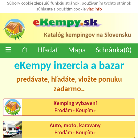
Súbory cookie zlepšujú funkciu stránok, používaním týchto stránok
súhlasíte s použitím cookie
viac info
☰
⌂
Hľadať
Mapa
Schránka(
0
)
eKempy inzercia a bazar
predávate, hľadáte, vložte ponuku
zadarmo..
Kemping vybavení
Prodám» Koupím»
Auto, moto, karavany
Prodám» Koupím»