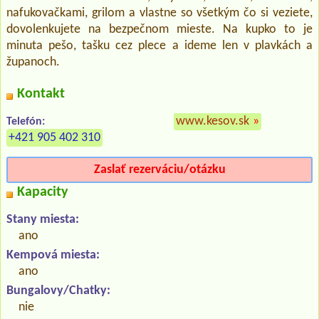
nafukovačkami, grilom a vlastne so všetkým čo si veziete,
dovolenkujete na bezpečnom mieste. Na kupko to je
minuta pešo, tašku cez plece a ideme len v plavkách a
županoch.
Kontakt
www.kesov.sk
»
Telefón:
+421 905 402 310
Zaslať rezerváciu/otázku
Kapacity
Stany miesta:
ano
Kempová miesta:
ano
Bungalovy/Chatky:
nie