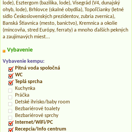
lode), Esztergom (bazilika, lode), Visegrád (V4, dunajský
ohyb, lode), Brhlovce (skalné obydlia), Topoľčianky (letné
sídlo Československých prezidentov, zubria zvernica),
Banská Štiavnica (mesto, baníctvo), Kremnica a okolie
(mincovňa, stred Európy, ferraty) a mnoho ďalších pekných
a zaujímavých miest...
Vybavenie
Vybavenie kempu:
Pitná voda spoločná
WC
Teplá sprcha
Kuchynka
Práčka
Detské ihrisko/baby room
Bezbariérové toalety
Bezbariérové sprchy
Internet/WiFi/PC
Recepcia/Info centrum