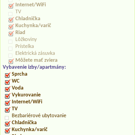
Internet/WiFi
TV
Chladnička
Kuchynka/varič
Riad
Lôžkoviny
Prístelka
Elektrická zásuvka
Môžete mať zviera
Vybavenie izby/apartmány:
Sprcha
WC
Voda
Vykurovanie
Internet/WiFi
TV
Bezbariérové ubytovanie
Chladnička
Kuchynka/varič