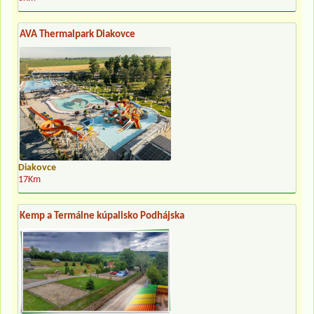
AVA Thermalpark Diakovce
Diakovce
17Km
Kemp a Termálne kúpalisko Podhájska