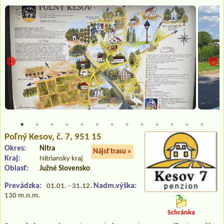
Poľný Kesov
, č. 7, 951 15
Okres:
Nitra
Nájsť trasu »
Kraj:
Nitriansky kraj
Oblasť:
Južné Slovensko
Prevádzka:
Nadm.výška:
01.01. - 31.12.
130 m.n.m.
Schránka