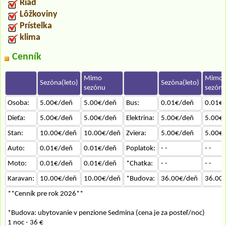
Riad
Lôžkoviny
Prístelka
klima
Cenník
Mimo
Mimo
Sezóna(leto)
Sezóna(leto)
sezónu
sezón
Osoba:
5.00€/deň
5.00€/deň
Bus:
0.01€/deň
0.01€
Dieťa:
5.00€/deň
5.00€/deň
Elektrina:
5.00€/deň
5.00€
Stan:
10.00€/deň
10.00€/deň
Zviera:
5.00€/deň
5.00€
Auto:
0.01€/deň
0.01€/deň
Poplatok:
- -
- -
Moto:
0.01€/deň
0.01€/deň
*Chatka:
- -
- -
Karavan:
10.00€/deň
10.00€/deň
*Budova:
36.00€/deň
36.00
**Cenník pre rok 2026**
*Budova: ubytovanie v penzione Sedmina (cena je za posteľ/noc)
1 noc - 36 €