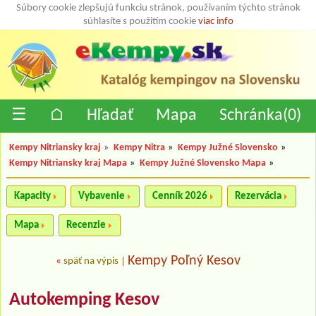
Súbory cookie zlepšujú funkciu stránok, používaním týchto stránok
súhlasíte s použitím cookie
viac info
☰
⌂
Hľadať
Mapa
Schránka(
0
)
Kempy Nitriansky kraj
»
Kempy Nitra
»
Kempy Južné Slovensko
»
Kempy Nitriansky kraj Mapa
»
Kempy Južné Slovensko Mapa
»
Kapacity
Vybavenie
Cenník 2026
Rezervácia
Mapa
Recenzie
Kempy Poľný Kesov
«
späť na výpis
|
Autokemping Kesov