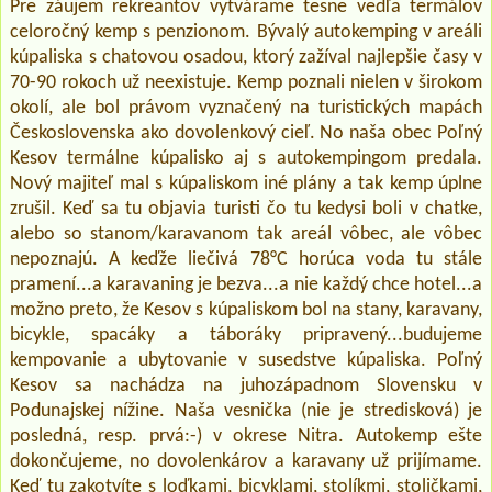
Pre záujem rekreantov vytvárame tesne vedľa termálov
celoročný kemp s penzionom. Bývalý autokemping v areáli
kúpaliska s chatovou osadou, ktorý zažíval najlepšie časy v
70-90 rokoch už neexistuje. Kemp poznali nielen v širokom
okolí, ale bol právom vyznačený na turistických mapách
Československa ako dovolenkový cieľ. No naša obec Poľný
Kesov termálne kúpalisko aj s autokempingom predala.
Nový majiteľ mal s kúpaliskom iné plány a tak kemp úplne
zrušil. Keď sa tu objavia turisti čo tu kedysi boli v chatke,
alebo so stanom/karavanom tak areál vôbec, ale vôbec
nepoznajú. A keďže liečivá 78°C horúca voda tu stále
pramení...a karavaning je bezva...a nie každý chce hotel...a
možno preto, že Kesov s kúpaliskom bol na stany, karavany,
bicykle, spacáky a táboráky pripravený...budujeme
kempovanie a ubytovanie v susedstve kúpaliska. Poľný
Kesov sa nachádza na juhozápadnom Slovensku v
Podunajskej nížine. Naša vesnička (nie je stredisková) je
posledná, resp. prvá:-) v okrese Nitra. Autokemp ešte
dokončujeme, no dovolenkárov a karavany už prijímame.
Keď tu zakotvíte s loďkami, bicyklami, stolíkmi, stoličkami,