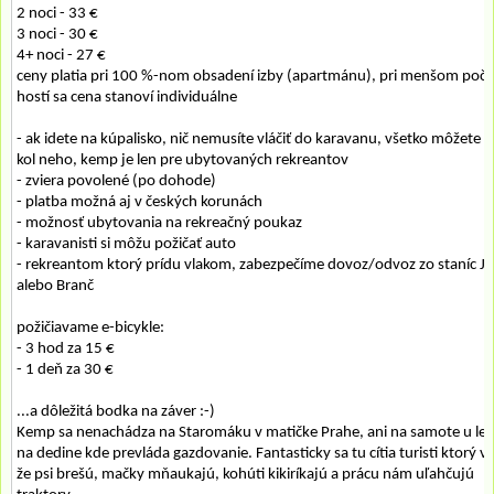
2 noci - 33 €
3 noci - 30 €
4+ noci - 27 €
ceny platia pri 100 %-nom obsadení izby (apartmánu), pri menšom počt
hostí sa cena stanoví individuálne
- ak idete na kúpalisko, nič nemusíte vláčiť do karavanu, všetko môžete 
kol neho, kemp je len pre ubytovaných rekreantov
- zviera povolené (po dohode)
- platba možná aj v českých korunách
- možnosť ubytovania na rekreačný poukaz
- karavanisti si môžu požičať auto
- rekreantom ktorý prídu vlakom, zabezpečíme dovoz/odvoz zo staníc Ja
alebo Branč
požičiavame e-bicykle:
- 3 hod za 15 €
- 1 deň za 30 €
...a dôležitá bodka na záver :-)
Kemp sa nenachádza na Staromáku v matičke Prahe, ani na samote u lesa
na dedine kde prevláda gazdovanie. Fantasticky sa tu cítia turisti ktorý ve
že psi brešú, mačky mňaukajú, kohúti kikiríkajú a prácu nám uľahčujú