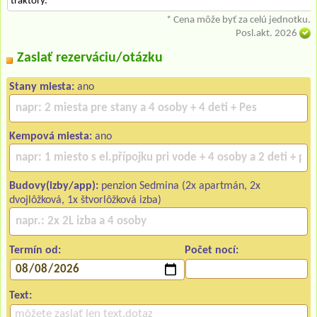
traktory.
* Cena môže byť za celú jednotku.
Posl.akt. 2026
Zaslať rezerváciu/otázku
Stany miesta:
ano
Kempová miesta:
ano
Budovy(izby/app):
penzion Sedmina (2x apartmán, 2x
dvojlôžková, 1x štvorlôžková izba)
Termín od:
Počet nocí:
Text: