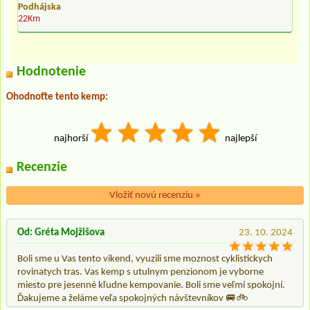
Podhájska
22Km
Hodnotenie
Ohodnoťte tento kemp:
najhorší
najlepší
Recenzie
Vložiť novú recenziu
»
Od: Gréta Mojžišova
23. 10. 2024
Boli sme u Vas tento vikend, vyuzili sme moznost cyklistickych
rovinatych tras. Vas kemp s utulnym penzionom je vyborne
miesto pre jesenné kľudne kempovanie. Boli sme veľmi spokojní.
Ďakujeme a želáme veľa spokojných návštevníkov 🚐🚲