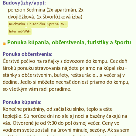
Budovy(izby/app):
penzion Sedmina (2x apartmán, 2x
dvojlôžková, 1x štvorlôžková izba)
Kuchynka
Chladnička
Sprcha
WC
Internet/WiFi
Ponuka kúpania, občerstvenia, turistiky a športu
Ponuka občerstvenia:
Čerstvé pečivo na raňajky s dovozom do kempu. Cez deň
širokú ponuku stravovania nájdete priamo na kúpalisku -
stánky s občerstvením, bufety, reštaurácie...a večer aj v
dedine. Jedlo si môžete nechať doniesť priamo do kempu,
so všetkým vám radi poradíme.
Ponuka kúpania:
Konečne prázdniny, od začiatku slnko, teplo a ešte
teplejšie. Sú horúce dni no ale aj noci a bazény čakajú na
vás. Otvorené je od 9:30 do pol ôsmej večer. Ceny vo
vodnom svete zostali na úrovni minulej sezóny. Ak sa sem