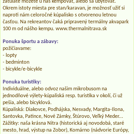
zatúlate môžete u nás kempovať, alebo sa ubytovať.
Okrem istoty miesta pre stan/karavan, je možnosť užiť si
naproti nám celoročné kúpalisko s otvorenou letnou
časťou. Na rekreantov čaká pripravený termálny akvapark
100 m od nášho kempu. www.thermalnitrava.sk
Ponuka športu a zábavy:
požičiavame:
- lopty
- bedminton
- bicykle/e-bicykle
Ponuka turistiky:
Individuálne, alebo odvoz našim mikrobusom na
jednodňové výlety-kúpaliská resp. turistika v okolí, či už
pešia, alebo bicyklová.
Kúpaliská: Diakovce, Podhájska, Nesvady, Margita-Ilona,
Santovka, Patince, Nové Zámky, Štúrovo, Veľký Meder...
Zážitky: naša krásna Nitra (historická aj novodobá, staré
mesto, hrad, výstup na Zobor), Komárno (nádvorie Európy,