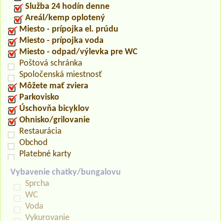
Služba 24 hodín denne
Areál/kemp oplotený
Miesto - prípojka el. prúdu
Miesto - prípojka voda
Miesto - odpad/výlevka pre WC
Poštová schránka
Spoločenská miestnosť
Môžete mať zviera
Parkovisko
Úschovňa bicyklov
Ohnisko/grilovanie
Restaurácia
Obchod
Platebné karty
Vybavenie chatky/bungalovu
Sprcha
WC
Voda
Vykurovanie