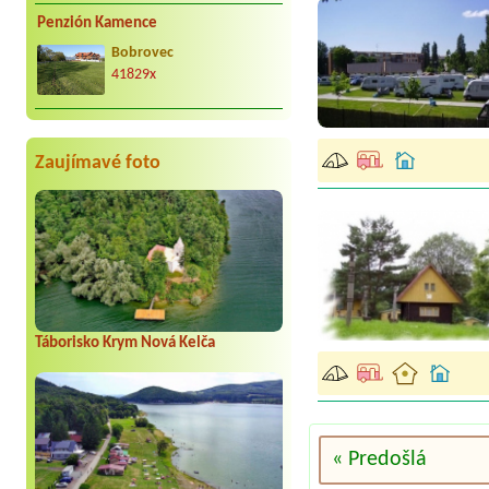
Penzión Kamence
Bobrovec
41829x
Zaujímavé foto
Táborisko Krym Nová Kelča
« Predošlá