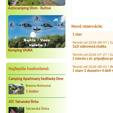
Termín od 2026-07-21 |
K
Autocamping Divín - Ružiná
1x 2L izba/apartmán
Termín od 2026-07-24 |
m
Nové rezervácie:
Termín od 2026-07-31 |
L
1 stan
Termín od 2026-08-07 |
C
1x2l súkromná chatka
Kemping VAJKA
Termín od 2026-07-27 |
C
1 miesto s el. pripojkou p
Termín od 2026-08-03 |
P
1 stan+ 2 dospely+ 4 deti
Najlepšie hodnotené:
Termín od 2026-07-31 |
K
Camping Apartmany Sedliacky Dvor
1x miesto
Brezno-Rohozná
Termín od 2026-08-07 |
A
1x stan. 1x dospelý, 2x de
5 bodov
Termín od 2026-08-15 |
S
ATC Tatranská Štrba
7 osôb
Tatranská Štrba
Termín od 2026-07-25 |
C