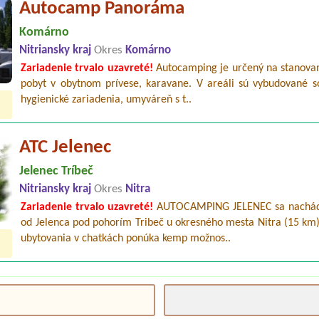
Autocamp Panoráma
Komárno
Nitriansky kraj
Okres
Komárno
Zariadenie trvalo uzavreté!
Autocamping je určený na stanovan
pobyt v obytnom prívese, karavane. V areáli sú vybudované so
hygienické zariadenia, umyváreň s t..
ATC Jelenec
Jelenec Tríbeč
Nitriansky kraj
Okres
Nitra
Zariadenie trvalo uzavreté!
AUTOCAMPING JELENEC sa nachád
od Jelenca pod pohorím Tribeč u okresného mesta Nitra (15 km
ubytovania v chatkách ponúka kemp možnos..