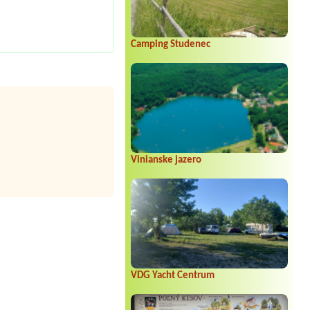
Camping Studenec
Vinianske jazero
VDG Yacht Centrum