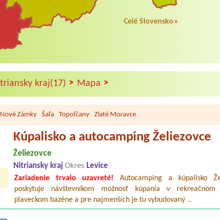
Celé Slovensko
»
>
>
riansky kraj(17)
Mapa
Nové Zámky
Šaľa
Topoľčany
Zlaté Moravce
Kúpalisko a autocamping Želiezovce
Želiezovce
Nitriansky kraj
Okres
Levice
Zariadenie trvalo uzavreté!
Autocamping a kúpalisko Žel
poskytuje návštevníkom možnosť kúpania v rekreačnom 
plaveckom bazéne a pre najmenších je tu vybudovaný ..