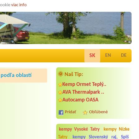
cookie
viac info
SK
EN
DE
🌞 Naš Tip:
podľa oblastí
Kemp Ormet Teplý..
AVA Thermalpark ..
Autocamp OASA
Pridať
Obľúbené
kempy Vysoké Tatry
kempy Nízke
Tatry
kempy Slovenský raj, Spiš