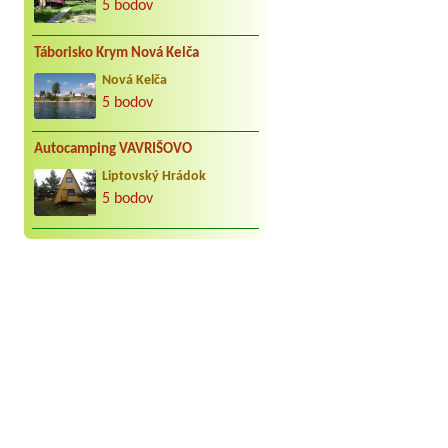
5 bodov
NieAuto+prives+elektrina
Táborisko Krym Nová Kelča
Nová Kelča
5 bodov
Autocamping VAVRIŠOVO
Liptovský Hrádok
5 bodov