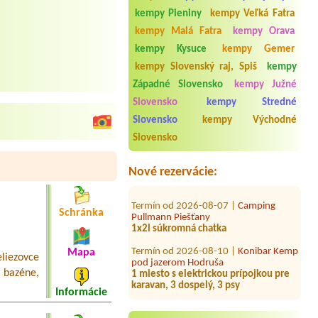
kempy Pieniny
kempy Veľká Fatra
kempy Malá Fatra
kempy Orava
kempy Kysuce
kempy Gemer
kempy Slovenský raj, Spiš
kempy
Západné Slovensko
kempy Južné
Slovensko
kempy Stredné
Termín od 2026-07-30 |
Slovensko
kempy Východné
camping.bratislava.sk
Slovensko
Apartman ,chatka pro 2 os.
Termín od 2026-08-02 |
ATC Račkova
Nové rezervácie:
dolina
Termín od 2026-08-07 |
Camping
Pullmann Piešťany
Schránka
1x2l súkromná chatka
Termín od 2026-08-10 |
Konibar Kemp
pod jazerom Hodruša
Mapa
iezovce
1 miesto s elektrickou prípojkou pre
bazéne,
karavan, 3 dospelý, 3 psy
Informácie
Termín od 2026-08-01 |
Autokemping
Thermalpark