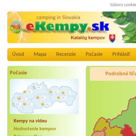
Súbory cookie
Úvod
Mapa
Recenzíe
Počasie
Prihlásiť
Počasie
Podrobné hľ
Kempy na videu
Hodnotenie kempov