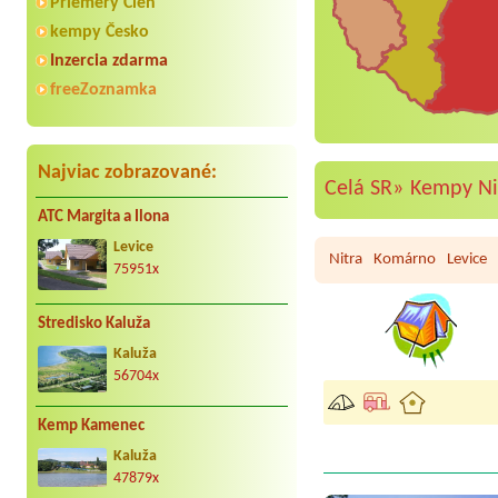
Priemery Cien
kempy Česko
Inzercia zdarma
freeZoznamka
Najviac zobrazované:
Celá SR»
Kempy Nit
ATC Margita a Ilona
Levice
Nitra
Komárno
Levice
75951x
Stredisko Kaluža
Kaluža
56704x
Kemp Kamenec
Kaluža
47879x