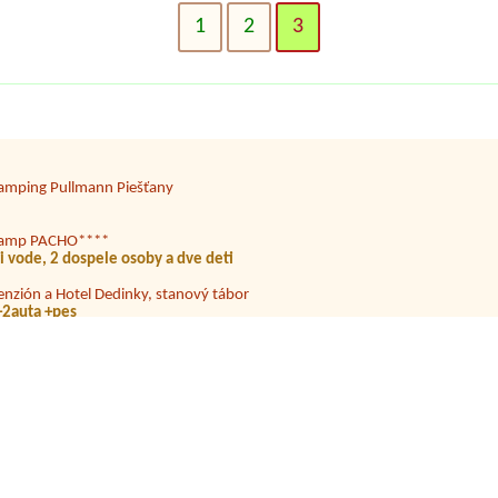
1
2
3
emp Ormet Teplý Vrch
inicamping jana
etovisko Kurinec
amping Pullmann Piešťany
amp PACHO****
ri vode, 2 dospele osoby a dve deti
enzión a Hotel Dedinky, stanový tábor
 +2auta +pes
emp Kiwipark
utocamping Podlesok
ti 9 a 10 rokov 1x miesto a 1x auto
tredisko Kaluža
amping Belá Nižné Kamence