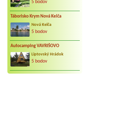
5 bodov
Táborisko Krym Nová Kelča
Nová Kelča
5 bodov
Autocamping VAVRIŠOVO
Liptovský Hrádok
5 bodov