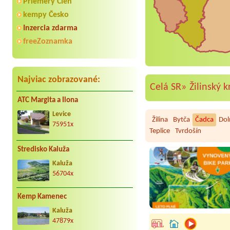
Priemery Cien
kempy Česko
Inzercia zdarma
freeZoznamka
Najviac zobrazované:
Celá SR»
Žilinský k
ATC Margita a Ilona
Levice
Žilina
Bytča
Čadca
Dol
75951x
Teplice
Tvrdošín
Stredisko Kaluža
Kaluža
56704x
Kemp Kamenec
Kaluža
47879x