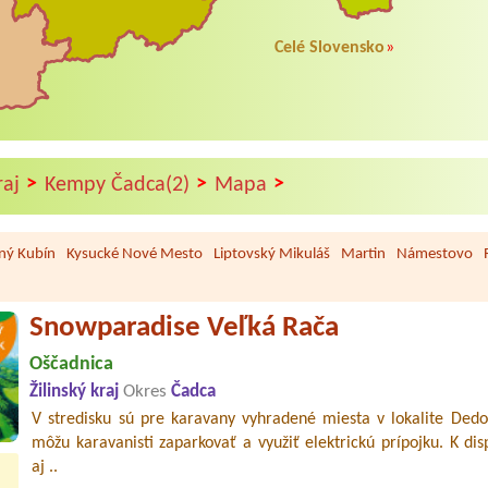
Celé Slovensko
»
>
>
>
raj
Kempy Čadca(2)
Mapa
ný Kubín
Kysucké Nové Mesto
Liptovský Mikuláš
Martin
Námestovo
Snowparadise Veľká Rača
Oščadnica
Žilinský kraj
Okres
Čadca
V stredisku sú pre karavany vyhradené miesta v lokalite Dedo
môžu karavanisti zaparkovať a využiť elektrickú prípojku. K disp
aj ..