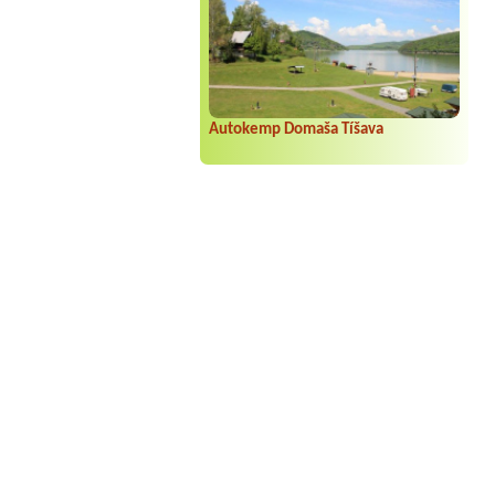
Autokemp Domaša Tíšava