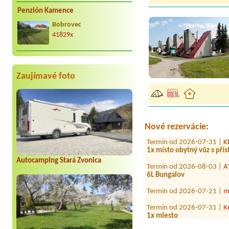
Penzión Kamence
Bobrovec
41829x
Zaujímavé foto
Termín od 2026-08-01 |
A
2miesta1miesto
Termín od 2026-07-28 |
C
1misto pro obytný vůz s el
Nové rezervácie:
Termín od 2026-07-31 |
K
1x místo obytný vůz s pří
Termín od 2026-08-03 |
A
Autocamping Stará Zvonica
6L Bungalov
Termín od 2026-07-21 |
m
Termín od 2026-07-31 |
K
1x miesto
Termín od 2026-07-24 |
c