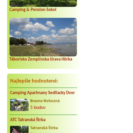
Termín od 2026-08-07 |
A
Camping & Pension Sokol
2 stany spolu 3 osoby
Termín od 2026-09-12 |
c
1x place wit el.near water,
Termín od 2026-07-24 |
A
2 stany, 4 dospeli a 6 deti
Táborisko Zemplínska šírava Hôrka
Najlepšie hodnotené:
Camping Apartmany Sedliacky Dvor
Brezno-Rohozná
5 bodov
ATC Tatranská Štrba
Tatranská Štrba