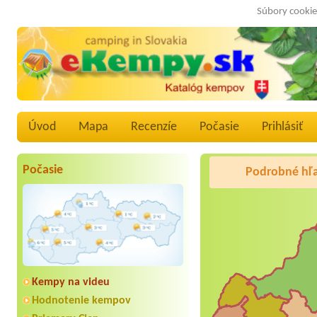
Súbory cookie
Úvod
Mapa
Recenzíe
Počasie
Prihlásiť
Počasie
Podrobné hľ
Kempy na videu
Hodnotenie kempov