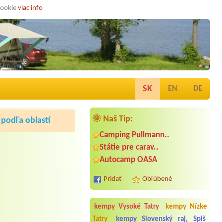
cookie
viac info
SK
EN
DE
🌞 Naš Tip:
podľa oblastí
Camping Pullmann..
Státie pre carav..
Autocamp OASA
Pridať
Obľúbené
kempy Vysoké Tatry
kempy Nízke
Tatry
kempy Slovenský raj, Spiš