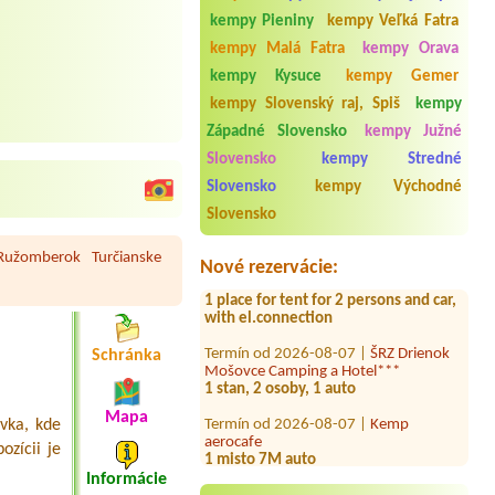
kempy Pieniny
kempy Veľká Fatra
kempy Malá Fatra
kempy Orava
kempy Kysuce
kempy Gemer
kempy Slovenský raj, Spiš
kempy
Západné Slovensko
kempy Južné
Slovensko
kempy Stredné
Termín od 2026-08-06 |
AVA
Slovensko
kempy Východné
Thermalpark Diakovce
1 stan max 2 stany
Slovensko
Termín od 2026-08-06 |
Autocamping
Ružomberok
Turčianske
Nové rezervácie:
Tajov
1 place for tent for 2 persons and car,
with el.connection
Termín od 2026-08-07 |
ŠRZ Drienok
Mošovce Camping a Hotel***
Schránka
1 stan, 2 osoby, 1 auto
Termín od 2026-08-07 |
Kemp
Mapa
vka, kde
aerocafe
1 misto 7M auto
ozícii je
Termín od 2026-07-21 |
Informácie