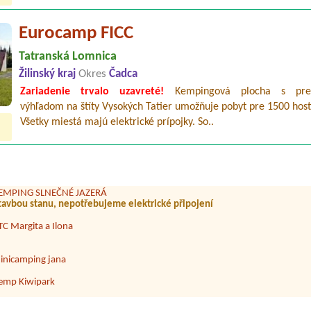
Eurocamp FICC
Tatranská Lomnica
Žilinský kraj
Okres
Čadca
Zariadenie trvalo uzavreté!
Kempingová plocha s pre
výhľadom na štíty Vysokých Tatier umožňuje pobyt pre 1500 host
TC Nová Duchonka
Všetky miestá majú elektrické prípojky. So..
amping Modrá Farma
ektrickou přípojkou, nejlépe ve stinu
EMPING SLNEČNÉ JAZERÁ
stavbou stanu, nepotřebujeme elektrické připojení
TC Margita a Ilona
inicamping jana
emp Kiwipark
amping.bratislava.sk