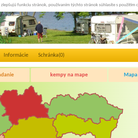
 zlepšujú funkciu stránok, používaním týchto stránok súhlasíte s použitím 
Informácie
Schránka(
0
)
adanie
kempy na mape
Mapa 