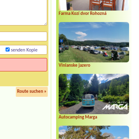
Farma Kozí dvor Rohozná
senden Kopie
Vinianske jazero
Route suchen »
Autocamping Marga