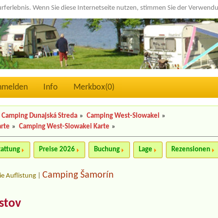
urferlebnis. Wenn Sie diese Internetseite nutzen, stimmen Sie der Verwen
nmelden
Info
Merkbox(
0
)
Camping Dunajská Streda
»
Camping West-Slowakei
»
arte
»
Camping West-Slowakei Karte
»
tattung
Preise 2026
Buchung
Lage
Rezensionen
Camping Šamorín
ie Auflistung
|
istov