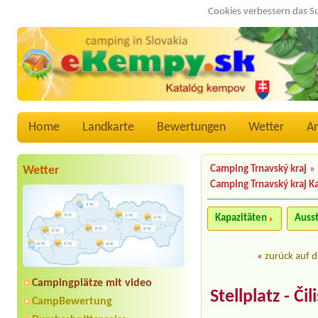
Cookies verbessern das S
Home
Landkarte
Bewertungen
Wetter
A
Wetter
Camping Trnavský kraj
»
Camping Trnavský kraj K
Kapazitäten
Auss
«
zurück auf d
Campingplätze mit video
Stellplatz - Čil
CampBewertung