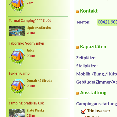
7Km
Kontakt
Termál Camping**** Lipót
00421 90
Telefon:
Lipót Maďarsko
20Km
Táborisko Vodný mlyn
Kapazitäten
Jelka
20Km
Zeltplätze:
Stellplätze:
Faklen Camp
Mobilh./Bung./Hütt
Dunajská Streda
Gebäude(Zimmer/Ap
20Km
Ausstattung
Campingausstattung
camping.bratislava.sk
Trinkwasser
Zlaté Piesky
21Km