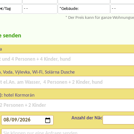
0€/Tag
- -
*Gebäude:
- -
* Der Preis kann für ganze Wohnungs
e senden
a
, Voda, Výlevka, Wi-Fi, Solárna Dusche
):
hotel Kormorán
Anzahl der Nächte: