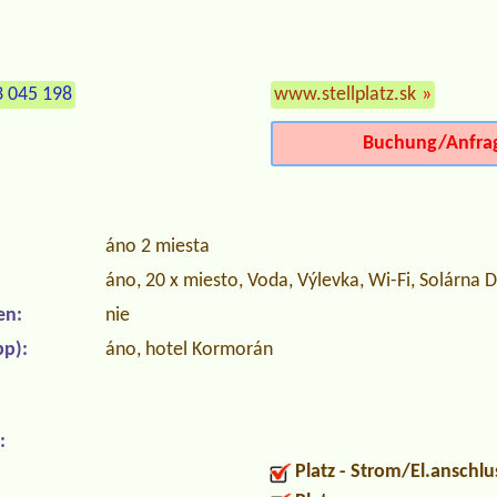
3 045 198
www.stellplatz.sk
»
Buchung/Anfra
áno 2 miesta
áno, 20 x miesto, Voda, Výlevka, Wi-Fi, Solárna 
en:
nie
p):
áno, hotel Kormorán
:
Platz - Strom/El.anschlu