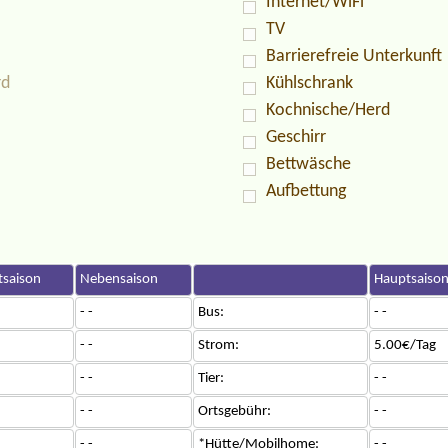
Internet/WiFi
TV
Barrierefreie Unterkunft
rd
Kühlschrank
Kochnische/Herd
Geschirr
Bettwäsche
Aufbettung
saison
Nebensaison
Hauptsaiso
- -
Bus:
- -
- -
Strom:
5.00€/Tag
- -
Tier:
- -
- -
Ortsgebühr:
- -
- -
*Hütte/Mobilhome:
- -