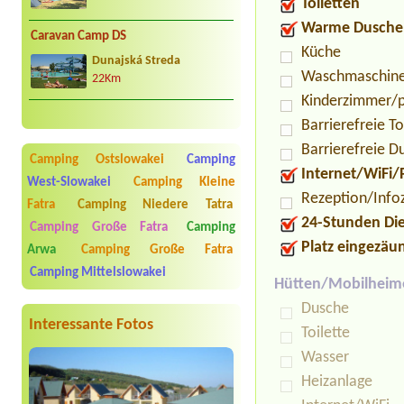
Toiletten
Warme Dusche
Caravan Camp DS
Küche
Dunajská Streda
Waschmaschin
22Km
Kinderzimmer/p
Barrierefreie To
Barrierefreie D
Camping Ostslowakei
Camping
Internet/WiFi/
West-Slowakei
Camping Kleine
Rezeption/Info
Fatra
Camping Niedere Tatra
24-Stunden Di
Camping Große Fatra
Camping
Platz eingezäu
Arwa
Camping Große Fatra
Camping Mittelslowakei
Hütten/Mobilheim
Dusche
Interessante Fotos
Toilette
Wasser
Heizanlage