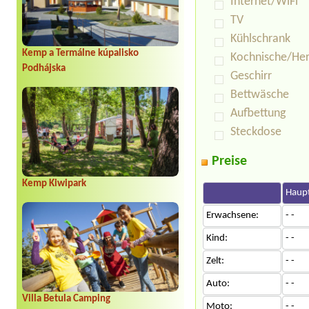
Internet/WiFi
TV
Kühlschrank
Kemp a Termálne kúpalisko
Kochnische/He
Podhájska
Geschirr
Bettwäsche
Aufbettung
Steckdose
Preise
Kemp Kiwipark
Haupt
Erwachsene:
- -
Kind:
- -
Zelt:
- -
Auto:
- -
Villa Betula Camping
Moto:
- -