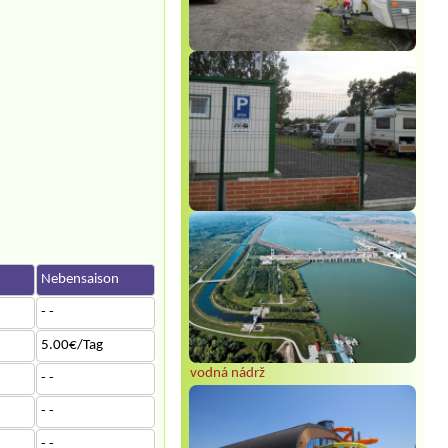
n
Nebensaison
- -
5.00€/Tag
vodná nádrž
- -
- -
- -