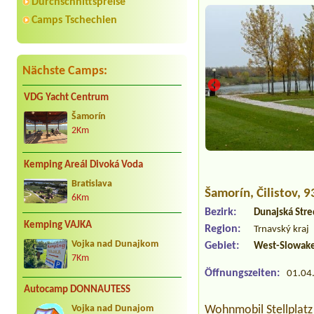
Durchschnittspreise
Camps Tschechien
Nächste Camps:
VDG Yacht Centrum
Šamorín
2Km
Kemping Areál Divoká Voda
Bratislava
Šamorín
, Čilistov, 
6Km
Bezirk:
Dunajská Stre
Kemping VAJKA
Region:
Trnavský kraj
Vojka nad Dunajkom
Gebiet:
West-Slowak
7Km
Öffnungszeiten:
01.04.
Autocamp DONNAUTESS
Wohnmobil Stellplatz
Vojka nad Dunajom