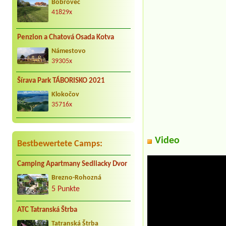
Bobrovec
41829x
Penzion a Chatová Osada Kotva
Námestovo
39305x
Šírava Park TÁBORISKO 2021
Klokočov
35716x
Video
Bestbewertete Camps:
Camping Apartmany Sedliacky Dvor
Brezno-Rohozná
5 Punkte
ATC Tatranská Štrba
Tatranská Štrba