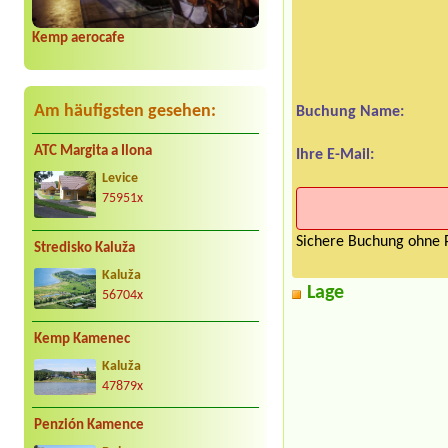
Kemp aerocafe
Am häufigsten gesehen:
Buchung Name:
ATC Margita a Ilona
Ihre E-Mail:
Levice
75951x
Sichere Buchung ohne P
Stredisko Kaluža
Kaluža
Lage
56704x
Kemp Kamenec
Kaluža
47879x
Penzión Kamence