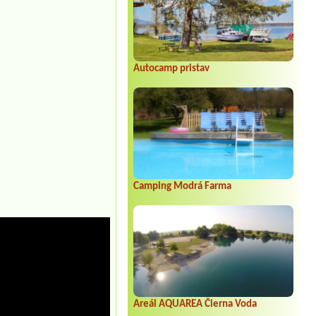
Autocamp pristav
Camping Modrá Farma
Areál AQUAREA Čierna Voda