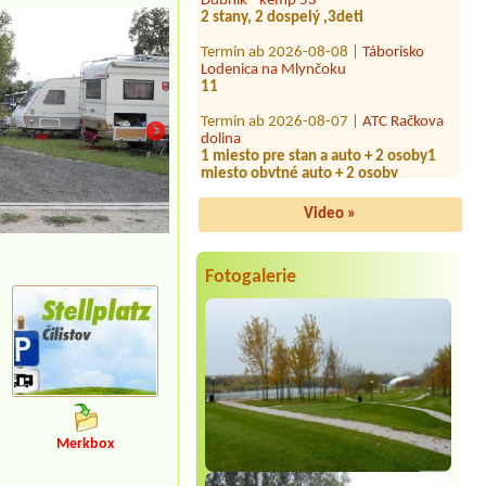
Termin ab 2026-08-08 |
Táborisko
Lodenica na Mlynčoku
11
Termin ab 2026-08-07 |
ATC Račkova
dolina
1 miesto pre stan a auto + 2 osoby1
miesto obytné auto + 2 osoby
Termin ab 2026-08-14 |
Vinianske
jazero
Video »
1x stellplatz (2 adults, 1 dog) +
electricity
Termin ab 2026-08-01 |
Konibar Kemp
Fotogalerie
pod jazerom Hodruša
1 miesto pre jeden stan pre 2 osoby
Termin ab 2026-08-02 |
Autocamping
Podlesok
Termin ab 2026-08-06 |
VDG Yacht
Centrum
1 tent, 1 person
Merkbox
Termin ab 2026-08-10 |
Auto Camping
Dubník - kemp 53