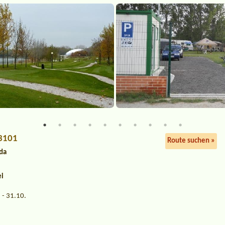
93101
Route suchen »
da
ei
 - 31.10.