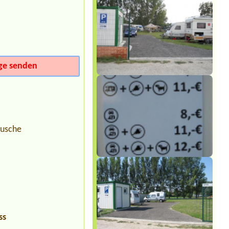
2 miesta pre stany pri vode
ge senden
Dusche
ss