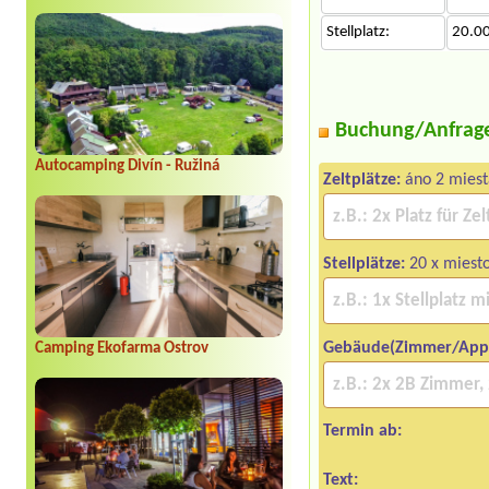
Stellplatz:
20.0
Buchung/Anfrag
Autocamping Divín - Ružiná
Zeltplätze:
áno 2 miest
Stellplätze:
20 x miesto
Gebäude(Zimmer/App
Camping Ekofarma Ostrov
Termin ab:
Text: