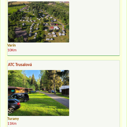
Varín
10Km
ATC Trusalová
Turany
11Km