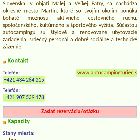
Slovenska, v objatí Malej a Veľkej Fatry, sa nachádza
okresné mesto Martin, ktoré so svojím okolím ponúka
bohaté možnosti aktívneho cestovného ruchu,
spoločenského, kultúrneho a športového vyžitia. Súčasťou
autocampingu sú štýlové a renovované ubytovacie
zariadenia, srdečný personál a dobré sociálne a technické
zázemie.
Kontakt
www.autocampingturiec.sk
Telefón:
+421 434 284 215
Telefón:
+421 907 539 178
Zaslať rezerváciu/otázku
Kapacity
Stany miesta: