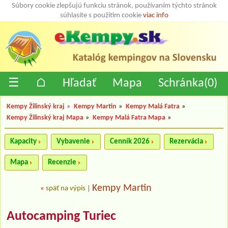
Súbory cookie zlepšujú funkciu stránok, používaním týchto stránok
súhlasíte s použitím cookie
viac info
☰
⌂
Hľadať
Mapa
Schránka(
0
)
Kempy Žilinský kraj
»
Kempy Martin
»
Kempy Malá Fatra
»
Kempy Žilinský kraj Mapa
»
Kempy Malá Fatra Mapa
»
Kapacity
Vybavenie
Cenník 2026
Rezervácia
Mapa
Recenzie
Kempy Martin
«
späť na výpis
|
Autocamping Turiec