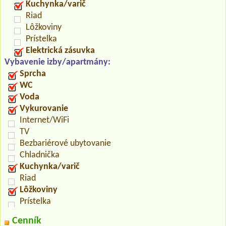
Kuchynka/varič
Riad
Lôžkoviny
Prístelka
Elektrická zásuvka
Vybavenie izby/apartmány:
Sprcha
WC
Voda
Vykurovanie
Internet/WiFi
TV
Bezbariérové ubytovanie
Chladnička
Kuchynka/varič
Riad
Lôžkoviny
Prístelka
Cenník