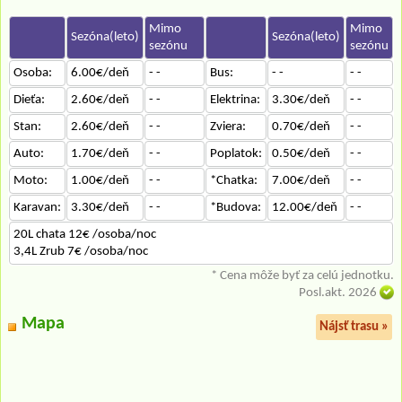
Mimo
Mimo
Sezóna(leto)
Sezóna(leto)
sezónu
sezónu
Osoba:
6.00€/deň
- -
Bus:
- -
- -
Dieťa:
2.60€/deň
- -
Elektrina:
3.30€/deň
- -
Stan:
2.60€/deň
- -
Zviera:
0.70€/deň
- -
Auto:
1.70€/deň
- -
Poplatok:
0.50€/deň
- -
Moto:
1.00€/deň
- -
*Chatka:
7.00€/deň
- -
Karavan:
3.30€/deň
- -
*Budova:
12.00€/deň
- -
20L chata 12€ /osoba/noc
3,4L Zrub 7€ /osoba/noc
* Cena môže byť za celú jednotku.
Posl.akt. 2026
Mapa
Nájsť trasu »