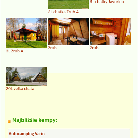
5L chatky Javorina
3L chatka Zrub A
Zrub
Zrub
3L Zrub A
20L velka chata
Najbližšie kempy:
Autocamping Varín