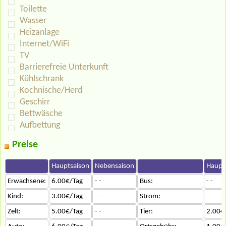
Toilette
Wasser
Heizanlage
Internet/WiFi
TV
Barrierefreie Unterkunft
Kühlschrank
Kochnische/Herd
Geschirr
Bettwäsche
Aufbettung
Preise
Hauptsaison
Nebensaison
Haupt
Erwachsene:
6.00€/Tag
- -
Bus:
- -
Kind:
3.00€/Tag
- -
Strom:
- -
Zelt:
5.00€/Tag
- -
Tier:
2.00€