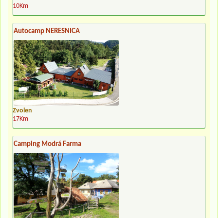
10Km
Autocamp NERESNICA
Zvolen
17Km
Camping Modrá Farma