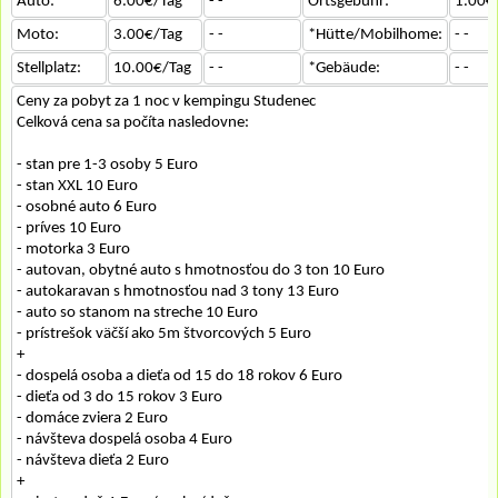
Auto:
6.00€/Tag
- -
Ortsgebühr:
1.00€
Moto:
3.00€/Tag
- -
*Hütte/Mobilhome:
- -
Stellplatz:
10.00€/Tag
- -
*Gebäude:
- -
Ceny za pobyt za 1 noc v kempingu Studenec
Celková cena sa počíta nasledovne:
- stan pre 1-3 osoby 5 Euro
- stan XXL 10 Euro
- osobné auto 6 Euro
- príves 10 Euro
- motorka 3 Euro
- autovan, obytné auto s hmotnosťou do 3 ton 10 Euro
- autokaravan s hmotnosťou nad 3 tony 13 Euro
- auto so stanom na streche 10 Euro
- prístrešok väčší ako 5m štvorcových 5 Euro
+
- dospelá osoba a dieťa od 15 do 18 rokov 6 Euro
- dieťa od 3 do 15 rokov 3 Euro
- domáce zviera 2 Euro
- návšteva dospelá osoba 4 Euro
- návšteva dieťa 2 Euro
+