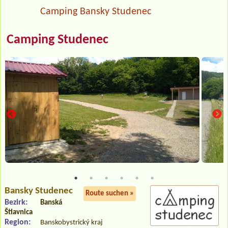
Camping Bansky Studenec
Camping Studenec
Bansky Studenec
Route suchen »
Bezirk:
Banská
Štiavnica
Region:
Banskobystrický kraj