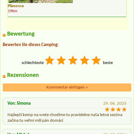
Pliesovce
19Km
Bewertung
Bewerten Sie dieses Camping:
schlechteste
beste
Rezensionen
Kommentar einfügen
»
Von: Simona
29. 06. 2025
Najlepší kemp na svete chodíme tu pravidelne naša letná sezóna
začína tu veľmi milí pán domáci