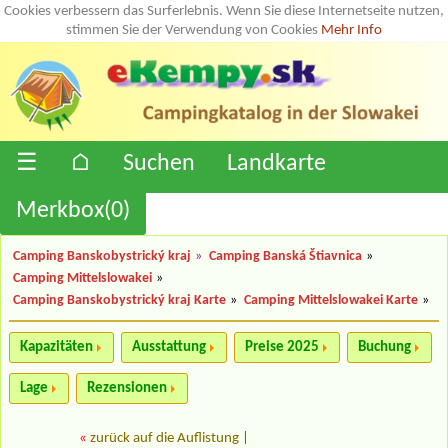
Cookies verbessern das Surferlebnis. Wenn Sie diese Internetseite nutzen,
stimmen Sie der Verwendung von Cookies
Mehr Info
☰
⌂
Suchen
Landkarte
Merkbox(
0
)
Camping Banskobystrický kraj
»
Camping Banská Štiavnica
»
Camping Mittelslowakei
»
Camping Banskobystrický kraj Karte
»
Camping Mittelslowakei Karte
»
Kapazitäten
Ausstattung
Preise 2025
Buchung
Lage
Rezensionen
«
zurück auf die Auflistung
|