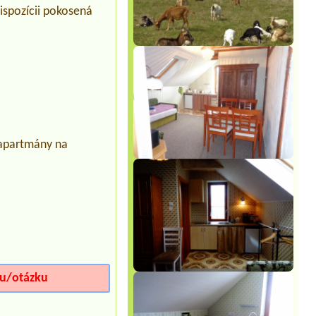
Termín od 2026-07-31 |
Autocamping
dispozícii pokosená
Divín - Ružiná
1 miesto pre jeden stan 3 dospelý a
jedno babatko1 miesto prípojka
apartmány na
iu/otázku