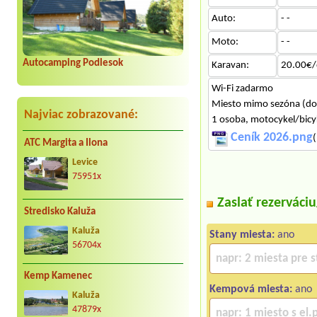
Auto:
- -
Moto:
- -
Autocamping Podlesok
Karavan:
20.00€/
Wi-Fi zadarmo
Miesto mimo sezóna (do 
Najviac zobrazované:
​1 osoba, motocykel/bicy
Ceník 2026.png
(
ATC Margita a Ilona
Levice
75951x
Zaslať rezerváci
Stredisko Kaluža
Kaluža
Stany miesta:
ano
56704x
Kemp Kamenec
Kempová miesta:
ano
Kaluža
47879x