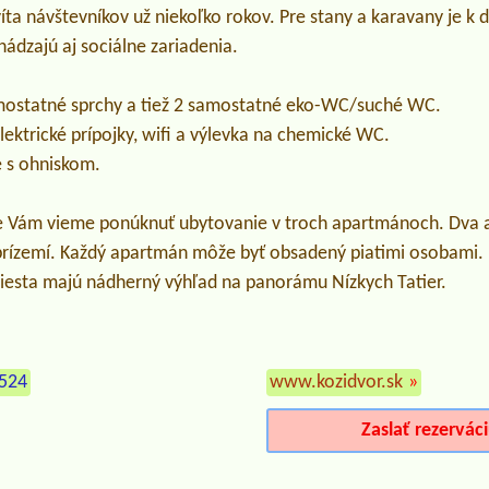
ta návštevníkov už niekoľko rokov. Pre stany a karavany je k 
hádzajú aj sociálne zariadenia.
mostatné sprchy a tiež 2 samostatné eko-WC/suché WC.
ektrické prípojky, wifi a výlevka na chemické WC.
 s ohniskom.
 Vám vieme ponúknuť ubytovanie v troch apartmánoch. Dva 
prízemí. Každý apartmán môže byť obsadený piatimi osobami.
esta majú nádherný výhľad na panorámu Nízkych Tatier.
 524
www.kozidvor.sk
»
Zaslať rezervác