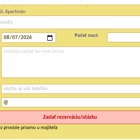
5L Apartmán
Počet nocí:
z provízie priamo u majiteľa