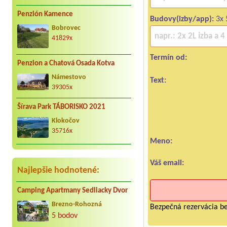
Penzión Kamence
Budovy(izby/app):
3x 
Bobrovec
41829x
Termín od:
Penzion a Chatová Osada Kotva
Námestovo
Text:
39305x
Šírava Park TÁBORISKO 2021
Klokočov
35716x
Meno:
Váš email:
Najlepšie hodnotené:
Camping Apartmany Sedliacky Dvor
Brezno-Rohozná
Bezpečná rezervácia be
5 bodov