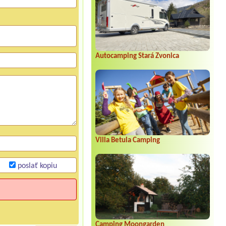
Autocamping Stará Zvonica
Villa Betula Camping
poslať kopiu
Camping Moongarden