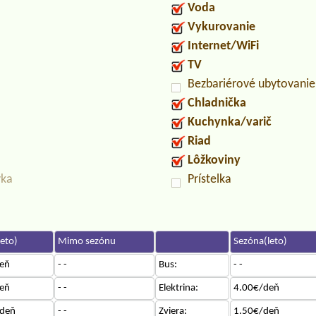
Voda
Vykurovanie
Internet/WiFi
TV
Bezbariérové ubytovanie
Chladnička
Kuchynka/varič
Riad
Lôžkoviny
vka
Prístelka
eto)
Mimo sezónu
Sezóna(leto)
eň
- -
Bus:
- -
eň
- -
Elektrina:
4.00€/deň
deň
- -
Zviera:
1.50€/deň