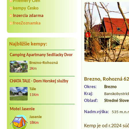
Priemery Cien
kempy Česko
Inzercia zdarma
freeZoznamka
Najbližšie kempy:
Camping Apartmany Sedliacky Dvor
Brezno-Rohozná
2Km
Brezno
, Rohozná 6
CHATA TALE - Dom Horskej služby
Okres:
Brezno
Tále
Kraj:
Banskobystric
11Km
Oblasť:
Stredné Slov
Motel Jasenie
Nadm.výška:
535 m.n.
Jasenie
18Km
Kemp je od r.2024 sú