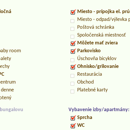
ločná
Miesto - prípojka el. pr
Miesto - odpad/výlevka
Poštová schránka
Spoločenská miestnosť
Môžete mať zviera
/baby room
Parkovisko
oalety
Úschovňa bicyklov
prchy
Ohnisko/grilovanie
PC
Restaurácia
centrum
Obchod
n denne
Platebné karty
otený
/bungalovu
Vybavenie izby/apartmány:
Sprcha
WC