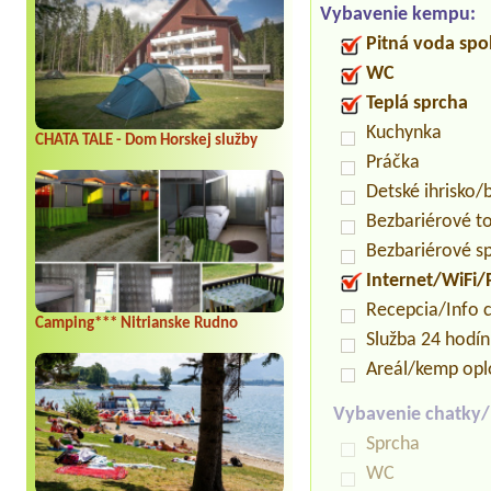
Vybavenie kempu:
Pitná voda spo
WC
Teplá sprcha
Kuchynka
CHATA TALE - Dom Horskej služby
Práčka
Detské ihrisko
Bezbariérové t
Bezbariérové s
Internet/WiFi/
Recepcia/Info 
Camping*** Nitrianske Rudno
Služba 24 hodí
Areál/kemp opl
Vybavenie chatky
Sprcha
WC