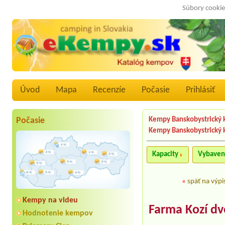
Súbory cookie
Úvod
Mapa
Recenzíe
Počasie
Prihlásiť
Počasie
Kempy Banskobystrický k
Kempy Banskobystrický 
Kapacity
Vybaven
«
späť na výpi
Kempy na videu
Farma Kozí d
Hodnotenie kempov