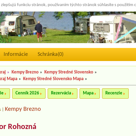
 zlepšujú funkciu stránok, používaním týchto stránok súhlasíte s použitím 
Informácie
Schránka(
0
)
raj
»
Kempy Brezno
»
Kempy Stredné Slovensko
»
kraj Mapa
»
Kempy Stredné Slovensko Mapa
»
ie
Cenník 2026
Rezervácia
Mapa
Recenzie
Kempy Brezno
s
|
vor Rohozná