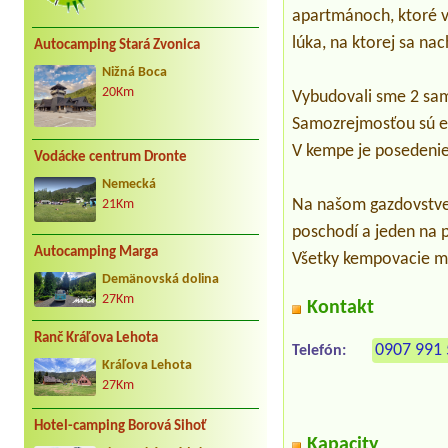
apartmánoch, ktoré ví
lúka, na ktorej sa nac
Autocamping Stará Zvonica
Nižná Boca
20Km
Vybudovali sme 2 sa
Samozrejmosťou sú el
V kempe je posedenie
Vodácke centrum Dronte
Nemecká
Na našom gazdovstve
21Km
poschodí a jeden na 
Autocamping Marga
Všetky kempovacie mi
Demänovská dolina
27Km
Kontakt
Ranč Kráľova Lehota
0907 991
Telefón:
Kráľova Lehota
27Km
Hotel-camping Borová Sihoť
Kapacity