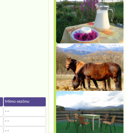
Mimo sezónu
- -
- -
- -