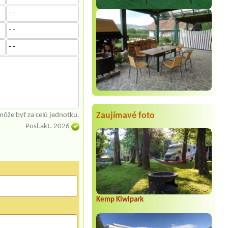
- -
- -
- -
Zaujímavé foto
môže byť za celú jednotku.
Posl.akt. 2026
Kemp Kiwipark