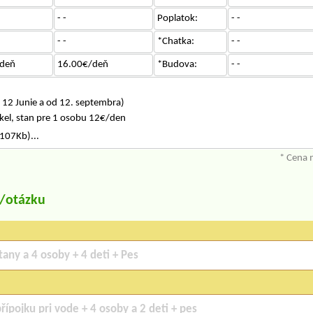
- -
Poplatok:
- -
- -
*Chatka:
- -
deň
16.00€/deň
*Budova:
- -
12 Junie a od 12. septembra)
kel, stan pre 1 osobu 12€/den
107Kb)...
* Cena 
u/otázku