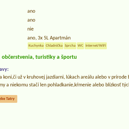
ano
ano
nie
ano, 3x 5L Apartmán
Kuchynka
Chladnička
Sprcha
WC
Internet/WiFi
občerstvenia, turistiky a športu
avy:
koni,či už v kruhovej jazdiarni, lúkach areálu alebo v prírode
my a niekomu stačí len pohladkanie,kŕmenie alebo blízkosť týc
zke Tatry