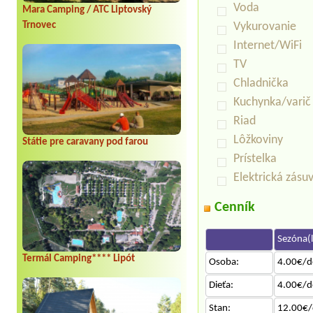
Voda
Mara Camping / ATC Liptovský
Vykurovanie
Trnovec
Internet/WiFi
TV
Chladnička
Kuchynka/varič
Riad
Lôžkoviny
Státie pre caravany pod farou
Prístelka
Elektrická zásu
Cenník
Sezóna(l
Termál Camping**** Lipót
Osoba:
4.00€/d
Dieťa:
4.00€/d
Stan:
12.00€/