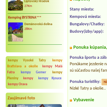
Liptovský Hrádok
27Km
Stany miesta:
Kempová miesta:
Kemping BYSTRINA***
Bungalovy/Chatky:
Demänovská dolina
28Km
Budovy(izby/app):
Ponuka kúpania, 
Ponuka športu a záb
kempy Vysoké Tatry
kempy
Ponúkame jezdenie na 
Bratislava a okolie
kempy Malá
sú súčasťou našej far
Fatra
kempy Gemer
kempy
Pieniny
kempy
kempy Kysuce
Ponuka turistiky:
Ní
kempy Orava
Nizké Tatry a okolie..
Zaujímavé foto
Vybavenie