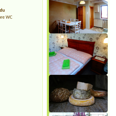
údu
 pre WC