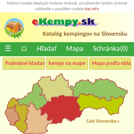
Súbory cookie zlepšujú funkciu stránok, používaním týchto stránok
súhlasíte s použitím cookie
viac info
☰
⌂
Hľadať
Mapa
Schránka(
0
)
Podrobné hľadanie
kempy na mape
Mapa podľa oblast
Celé Slovensko
»