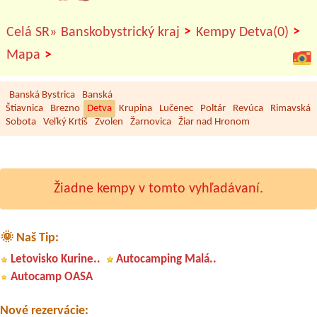
>
>
Celá SR»
Banskobystrický kraj
Kempy Detva(0)
>
Mapa
Banská Bystrica
Banská
Štiavnica
Brezno
Detva
Krupina
Lučenec
Poltár
Revúca
Rimavská
Sobota
Veľký Krtíš
Zvolen
Žarnovica
Žiar nad Hronom
Žiadne kempy v tomto vyhľadávaní.
🌞 Naš Tip:
Letovisko Kurine..
Autocamping Malá..
Termín od 2026-08-02 |
Autocamping Varín
1misto pro stan 2 dospělí 1 dítě
Autocamp OASA
Termín od 2026-07-24 |
Autocamp Súľov Penzión Štefánik
1x 3L izba pre 3 osoby
Nové rezervácie: